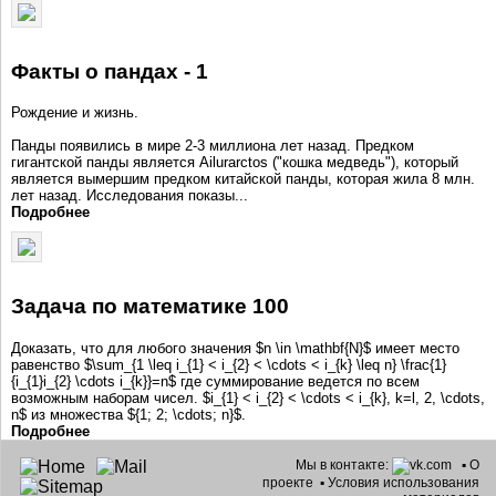
Факты о пандах - 1
Рождение и жизнь.
Панды появились в мире 2-3 миллиона лет назад. Предком
гигантской панды является Ailurarctos ("кошка медведь"), который
является вымершим предком китайской панды, которая жила 8 млн.
лет назад. Исследования показы...
Подробнее
Задача по математике 100
Доказать, что для любого значения $n \in \mathbf{N}$ имеет место
равенство $\sum_{1 \leq i_{1} < i_{2} < \cdots < i_{k} \leq n} \frac{1}
{i_{1}i_{2} \cdots i_{k}}=n$ где суммирование ведется по всем
возможным наборам чисел. $i_{1} < i_{2} < \cdots < i_{k}, k=l, 2, \cdots,
n$ из множества ${1; 2; \cdots; n}$.
Подробнее
Мы в контакте:
▪
О
проекте
▪
Условия использования