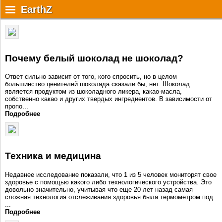
Разделы
Почему? Как? Когда?
Статьи
Факты
Решебник
EarthZ
Статьи
Решебник
Почему белый шоколад не шоколад?
Учебные материалы
Ответ сильно зависит от того, кого спросить, но в целом
большинство ценителей шоколада сказали бы, нет. Шоколад
Почему?Как?Когда?
является продуктом из шоколадного ликера, какао-масла,
собственно какао и других твердых ингредиентов. В зависимости от
Факты
пропо...
Подробнее
Мат. онлайн сервисы
Физ.-хим. справочник
Техника и медицина
Форум
Недавнее исследование показали, что 1 из 5 человек мониторят свое
здоровье с помощью какого либо технологического устройства. Это
Дополнительно
довольно значительно, учитывая что еще 20 лет назад самая
сложная технология отслеживания здоровья была термометром под
...
Авторизация
Подробнее