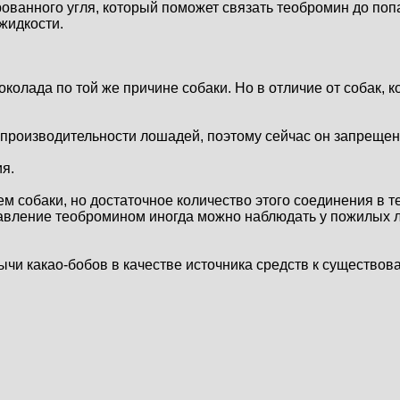
рованного угля, который поможет связать теобромин до поп
жидкости.
олада по той же причине собаки. Но в отличие от собак, ко
роизводительности лошадей, поэтому сейчас он запрещен н
ия.
ем собаки, но достаточное количество этого соединения в 
авление теобромином иногда можно наблюдать у пожилых л
ычи какао-бобов в качестве источника средств к существов