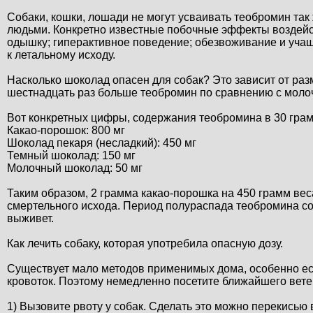
Собаки, кошки, лошади не могут усваивать теобромин так 
людьми. Конкретно известные побочные эффекты воздейс
одышку; гиперактивное поведение; обезвоживание и учащ
к летальному исходу.
Насколько шоколад опасен для собак? Это зависит от раз
шестнадцать раз больше теобромин по сравнению с мол
Вот конкретных цифры, содержания теобромина в 30 гра
Какао-порошок: 800 мг
Шоколад пекаря (несладкий): 450 мг
Темный шоколад: 150 мг
Молочный шоколад: 50 мг
Таким образом, 2 грамма какао-порошка на 450 грамм вес
смертельного исхода. Период полураспада теобромина сос
выживет.
Как лечить собаку, которая употребила опасную дозу.
Существует мало методов применимых дома, особенно есл
кровоток. Поэтому немедленно посетите ближайшего вет
1) Вызовите рвоту у собак. Сделать это можно перекисью 