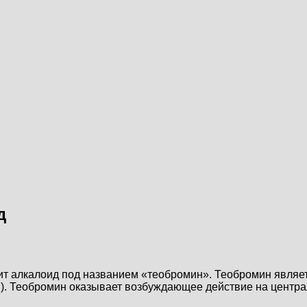
д
т алкалоид под названием «теобромин». Теобромин являетс
). Теобромин оказывает возбуждающее действие на централ