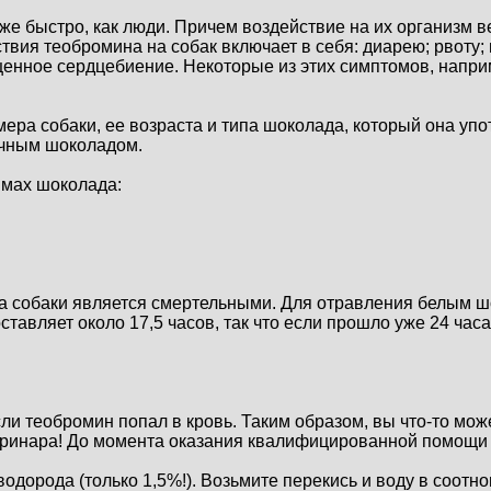
же быстро, как люди. Причем воздействие на их организм в
твия теобромина на собак включает в себя: диарею; рвот
енное сердцебиение. Некоторые из этих симптомов, напри
мера собаки, ее возраста и типа шоколада, который она уп
очным шоколадом.
ммах шоколада:
а собаки является смертельными. Для отравления белым шо
тавляет около 17,5 часов, так что если прошло уже 24 часа
и теобромин попал в кровь. Таким образом, вы что-то мож
еринара! До момента оказания квалифицированной помощи
водорода (только 1,5%!). Возьмите перекись и воду в соотн