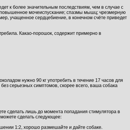
едет к более значительным последствиям, чем в случае с
у; повышенное мочеиспускание; спазмы мышц; чрезмерную
мер, учащенное сердцебиение, в конечном счёте приведет
отребила. Какао-порошок, содержит примерно в
коладом нужно 90 кг употребить в течение 17 часов для
 без серьезных симптомов, скорее всего, ваша собака
ете сделать лишь до момента попадания стимулятора в
 можете сделать следующее:
ошении 1:2, хорошо размешайте и дайте собаке.