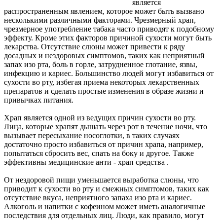
является
распространенным явлением, которое может быть вызвано
несколькими различными факторами. Чрезмерный храп,
чрезмерное употребление табака часто приводят к подобному
эффекту. Кроме этих факторов причиной сухости могут быть
лекарства. Отсутствие слюны может привести к ряду
досадных и нездоровых симптомов, таких как неприятный
запах изо рта, боль в горле, затрудненное глотание, язвы,
инфекцию и кариес. Большинство людей могут избавиться от
сухости во рту, избегая приема некоторых лекарственных
препаратов и сделать простые изменения в образе жизни и
привычках питания.
Храп является одной из ведущих причин сухости во рту.
Лица, которые храпят дышать через рот в течение ночи, что
вызывает пересыхание носоглотки, в таких случаях
достаточно просто избавиться от причин храпа, например,
попытаться сбросить вес, спать на боку и другое. Также
эффективны медицинские анти - храп средства .
От нездоровой пищи уменьшается выработка слюны, что
приводит к сухости во рту и смежных симптомов, таких как
отсутствие вкуса, неприятного запаха изо рта и кариес.
Алкоголь и напитки с кофеином может иметь аналогичные
последствия для отдельных лиц. Люди, как правило, могут