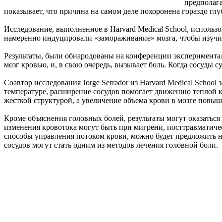
предполага
показывает, что причина на самом деле похоронена гораздо глу
Исследование, выполненное в Harvard Medical School, использ
намеренно индуцировали «замораживание» мозга, чтобы изучить
Результаты, были обнародованы на конференции экспериментал
мозг кровью, и, в свою очередь, вызывает боль. Когда сосуды 
Соавтор исследования Jorge Serrador из Harvard Medical Schoo
температуре, расширение сосудов помогает движению теплой кр
жесткой структурой, а увеличение объема крови в мозге повыш
Кроме объяснения головных болей, результаты могут оказатьс
изменения кровотока могут быть при мигрени, посттравматиче
способы управления потоком крови, можно будет предложить н
сосудов могут стать одним из методов лечения головной боли.