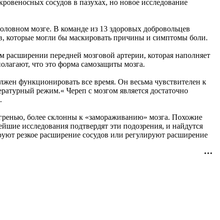
 кровеносных сосудов в пазухах, но новое исследование
головном мозге. В команде из 13 здоровых добровольцев
ов, которые могли бы маскировать причины и симптомы боли.
м расширении передней мозговой артерии, которая наполняет
полагают, что это форма самозащиты мозга.
должен функционировать все время. Он весьма чувствителен к
ературный режим.« Череп с мозгом является достаточно
.
игренью, более склонны к «замораживанию» мозга. Похожие
ейшие исследования подтвердят эти подозрения, и найдутся
руют резкое расширение сосудов или регулируют расширение