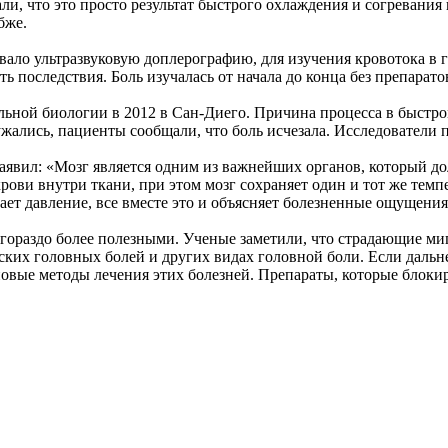
ли, что это просто результат быстрого охлаждения и согревания
бже.
овало ультразвуковую доплерографию, для изучения кровотока в 
 последствия. Боль изучалась от начала до конца без препарат
ьной биологии в 2012 в Сан-Диего. Причина процесса в быстро
сужались, пациенты сообщали, что боль исчезала. Исследователи 
l заявил: «Мозг является одним из важнейших органов, который 
ови внутри ткани, при этом мозг сохраняет один и тот же темп
ает давление, все вместе это и объясняет болезненные ощущения
я гораздо более полезными. Ученые заметили, что страдающие м
ских головных болей и других видах головной боли. Если дальн
овые методы лечения этих болезней. Препараты, которые блоки