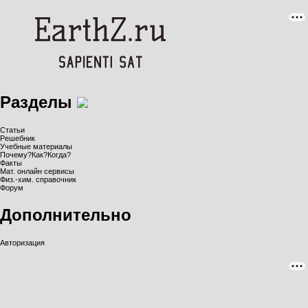
Разделы
Статьи
Решебник
Учебные материалы
Почему?Как?Когда?
Факты
Мат. онлайн сервисы
Физ.-хим. справочник
Форум
Дополнительно
Авторизация