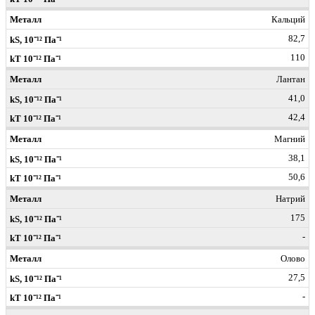
Кальций
82,7
110
Лантан
41,0
42,4
Магний
38,1
50,6
Натрий
175
-
Олово
27,5
-