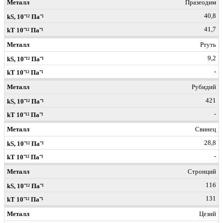
Празеодим
40,8
41,7
Ртуть
9,2
-
Рубидий
421
-
Свинец
28,8
-
Стронций
116
131
Цезий