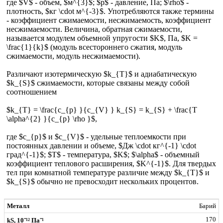
где $V$ - объем, $м^{3}$; $p$ - давление, Па; $\rho$ -
плотность, $кг \cdot м^{-3}$. Употребляются также термины
- коэффициент сжимаемости, несжимаемость, коэффициент
несжимаемости. Величина, обратная сжимаемости,
называется модулем объемной упругости $K$, Па, $K =
\frac{1}{k}$ (модуль всестороннего сжатия, модуль
сжимаемости, модуль несжимаемости).
Различают изотермическую $k_{T}$ и адиабатическую
$k_{S}$ сжимаемости, которые связаны между собой
соотношением
$k_{T} = \frac{c_{p} }{c_{V} } k_{S} = k_{S} + \frac{T
\alpha^{2} }{c_{p} \rho }$,
где $c_{p}$ и $c_{V}$ - удельные теплоемкости при
постоянных давлении и объеме, $Дж \cdot кг^{-1} \cdot
град^{-1}$; $T$ - температура, $K$; $\alpha$ - объемный
коэффициент теплового расширения, $K^{-1}$. Для твердых
тел при комнатной температуре различие между $k_{T}$ и
$k_{S}$ обычно не превосходит нескольких процентов.
Барий
170