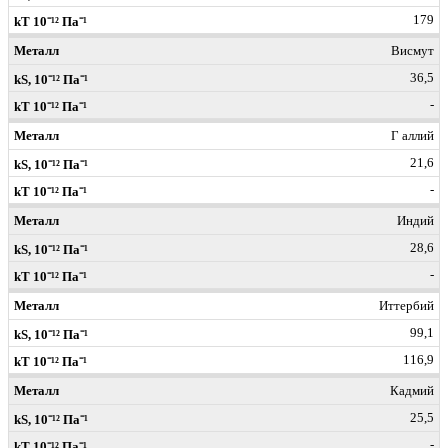
179
Висмут
36,5
-
Г аллий
21,6
-
Индий
28,6
-
Иттербий
99,1
116,9
Кадмий
25,5
-