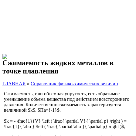
Сжимаемость жидких металлов в
точке плавления
ГЛАВНАЯ
»
Cправочник физико-химических величин
Сжимаемость, или объемная упругость, есть обратимое
уменьшение объема вещества под действием всестороннего
давления. Количественно сжимаемость характеризуется
величиной $k$, $Па^{-1}$,
$k = - \frac{1}{V} \left ( \frac{ \partial V}{ \partial p} \right ) =
\frac{1}{ \rho } \left ( \frac{ \partial \rho }{ \partial p} \right )$,