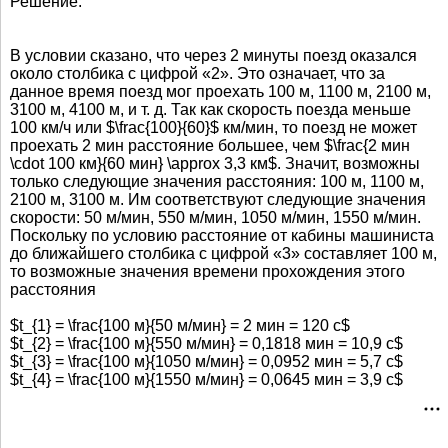
Решение:
В условии сказано, что через 2 минуты поезд оказался
около столбика с цифрой «2». Это означает, что за
данное время поезд мог проехать 100 м, 1100 м, 2100 м,
3100 м, 4100 м, и т. д. Так как скорость поезда меньше
100 км/ч или $\frac{100}{60}$ км/мин, то поезд не может
проехать 2 мин расстояние большее, чем $\frac{2 мин
\cdot 100 км}{60 мин} \approx 3,3 км$. Значит, возможны
только следующие значения расстояния: 100 м, 1100 м,
2100 м, 3100 м. Им соответствуют следующие значения
скорости: 50 м/мин, 550 м/мин, 1050 м/мин, 1550 м/мин.
Поскольку по условию расстояние от кабины машиниста
до ближайшего столбика с цифрой «3» составляет 100 м,
то возможные значения времени прохождения этого
расстояния
$t_{1} = \frac{100 м}{50 м/мин} = 2 мин = 120 с$
$t_{2} = \frac{100 м}{550 м/мин} = 0,1818 мин = 10,9 с$
$t_{3} = \frac{100 м}{1050 м/мин} = 0,0952 мин = 5,7 с$
$t_{4} = \frac{100 м}{1550 м/мин} = 0,0645 мин = 3,9 с$