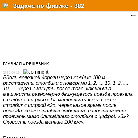
Разделы
Задача по физике - 882
Статьи
Решебник
Учебные материалы
Почему?Как?Когда?
ГЛАВНАЯ
»
РЕШЕБНИК
Факты
2016-09-17
Мат. онлайн сервисы
Вдоль железной дороги через каждые 100 м
расставлены столбики с номерами 1, 2, ..., 10, 1, 2, ...,
10, .... Через 2 минуты после того, как кабина
Физ.-хим. справочник
машиниста равномерно движущегося поезда проехала
столбик с цифрой «1», машинист увидел в окне
Форум
столбик с цифрой «2». Через какое время после
проезда этого столбика кабина машиниста может
Дополнительно
проехать мимо ближайшего столбика с цифрой «3»?
Скорость поезда меньше 100 км/ч.
Авторизация