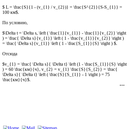
$ L = \frac{S}{1 - (v_{1} / v_{2})} = \frac{S^{2}}{S-S_{1}} =
100 км$.
По условию,
$\Delta t = \Delta s, \left ( \frac{1}{v_{1}} - \frac{1}{v_{2}} \right
) = \frac{ \Delta s}{v_{1}} \left ( 1 - \frac{v_{1}}{v_{2}} \right )
= \frac{ \Delta s}{v_{1}} \left ( 1 - \frac{S_{1}}{S} \right ) $.
Отсюда
$v_{1} = \frac{ \Delta s}{ \Delta t} \left (1 - \frac{S_{1}}{S} \right
) = 60 \frac{км}{ч}, v_{2} = v_{1} \frac{S}{S_{2}} = \frac{
\Delta s}{ \Delta t} \left ( \frac{S}{S_{1}} - 1 \right ) = 75
\frac{км}{ч}$.