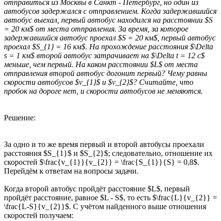
отпра­виться из Москвы в Санкт - Петербург, но один из
автобусов задер­жался с отправлением. Когда задержавшийся
автобус выехал, первый автобус находился на расстоянии $S
= 20 км$ от места отправления. За время, за которое
задержавшийся автобус проехал $S = 20 км$, первый автобус
проехал $S_{1} = 16 км$. На прохождение расстояния $\Delta
s = 1 км$ второй автобус затрачивает на $\Delta t = 12 с$
меньше, чем первый. На каком расстоянии $L$ от места
отправления второй автобус догонит первый? Чему равны
скорости автобусов $v_{1}$ и $v_{2}$? Считайте, что
пробок на дороге нет, и скорости автобусов не меняются.
Решение:
За одно и то же время первый и второй автобусы проехали
расстояния $S_{1}$ и $S_{2}$; следовательно, отношение их
скоростей $\frac{v_{1}}{v_{2}} = \frac{S_{1}}{S} = 0,8$.
Перейдём к ответам на вопросы задачи.
Когда второй автобус пройдёт расстояние $L$, первый
пройдёт расстояние, равное $L - S$, то есть $\frac{L}{v_{2}} =
\frac{L-S}{v_{2}}$. С учётом найденного выше отношения
скоростей получаем: