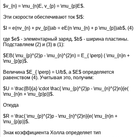
$v_{n} = \mu_{n}E, v_{p} = \mu_{p}E$.
Эти скорости обеспечивают ток $I$:
$I = e(nv_{n} + pv_{p})ab = eE(n \mu_{n} + p \mu_{p})ab$, (4)
где $e$ - элементарный заряд, $b$ - ширина пластины.
Подставляем (2) и (3) в (1):
$EB( \mu_{p}^{2}p - \mu_{n}^{2}n) = E_{ \perp} ( \mu_{n}n +
\mu_{p}p)$.
Величина $E_{ \perp} = U/b$, а $E$ определяется
равенством (4). Учитывая это, получим:
$U = \frac{BI}{a} \cdot \frac{ \mu_{p}^{2}p - \mu_{n}^{2}n}{e(
\mu_{n}n + \mu_{p}p)}$.
Откуда
$R = \frac{ \mu_{p}^{2}p - \mu_{n}^{2}n}{e( \mu_{n}n +
\mu_{p}p)}$.
Знак коэффициента Холла определяет тип