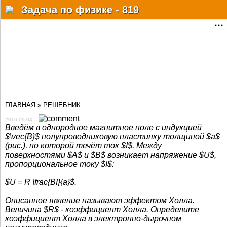
Разделы
Задача по физике - 819
Статьи
Решебник
Учебные материалы
Почему?Как?Когда?
ГЛАВНАЯ
»
РЕШЕБНИК
Факты
2016-09-04
Мат. онлайн сервисы
Введём в однородное магнитное поле с индукцией
$\vec{B}$ полупроводниковую пластинку толщиной $a$
(рис.), по которой течёт ток $I$. Между
Физ.-хим. справочник
поверхностями $A$ и $B$ возникает напряжение $U$,
пропорциональное току $I$:
Форум
$U = R \frac{BI}{a}$.
Дополнительно
Описанное явление называют эффектом Холла.
Величина $R$ - коэффициент Холла. Определите
Авторизация
коэффициент Холла в электронно-дырочном