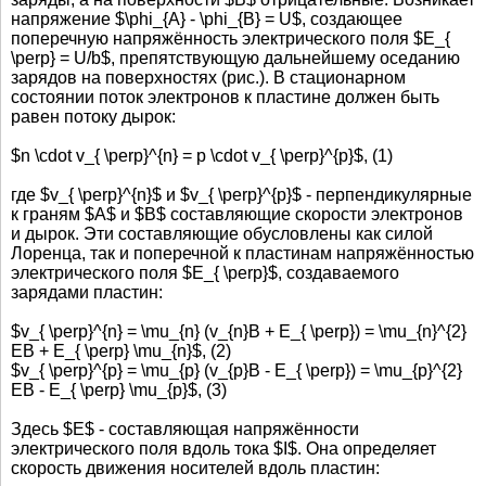
напряжение $\phi_{A} - \phi_{B} = U$, создающее
поперечную напряжённость электрического поля $E_{
\perp} = U/b$, препятствующую дальнейшему оседанию
зарядов на поверхностях (рис.). В стационарном
состоянии поток электронов к пластине должен быть
равен потоку дырок:
$n \cdot v_{ \perp}^{n} = p \cdot v_{ \perp}^{p}$, (1)
где $v_{ \perp}^{n}$ и $v_{ \perp}^{p}$ - перпендикулярные
к граням $A$ и $B$ составляющие скорости электронов
и дырок. Эти составляющие обусловлены как силой
Лоренца, так и поперечной к пластинам напряжённостью
электрического поля $E_{ \perp}$, создаваемого
зарядами пластин:
$v_{ \perp}^{n} = \mu_{n} (v_{n}B + E_{ \perp}) = \mu_{n}^{2}
EB + E_{ \perp} \mu_{n}$, (2)
$v_{ \perp}^{p} = \mu_{p} (v_{p}B - E_{ \perp}) = \mu_{p}^{2}
EB - E_{ \perp} \mu_{p}$, (3)
Здесь $E$ - составляющая напряжённости
электрического поля вдоль тока $I$. Она определяет
скорость движения носителей вдоль пластин: