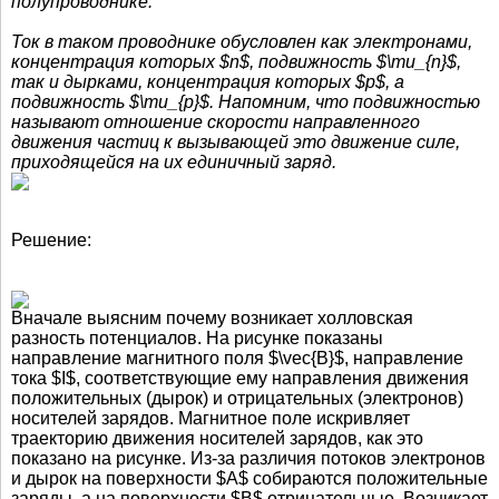
полупроводнике.
Ток в таком проводнике обусловлен как электронами,
концентрация которых $n$, подвижность $\mu_{n}$,
так и дырками, концентрация которых $p$, а
подвижность $\mu_{p}$. Напомним, что подвижностью
называют отношение скорости направленного
движения частиц к вызывающей это движение силе,
приходящейся на их единичный заряд.
Решение:
Вначале выясним почему возникает холловская
разность потенциалов. На рисунке показаны
направление магнитного поля $\vec{B}$, направление
тока $I$, соответствующие ему направления движения
положительных (дырок) и отрицательных (электронов)
носителей зарядов. Магнитное поле искривляет
траекторию движения носителей зарядов, как это
показано на рисунке. Из-за различия потоков электронов
и дырок на поверхности $A$ собираются положительные
заряды, а на поверхности $B$ отрицательные. Возникает