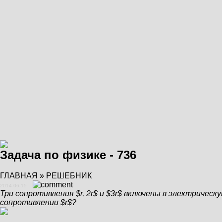
Задача по физике - 736
ГЛАВНАЯ
»
РЕШЕБНИК
2014-06-15
Три сопротивления $r, 2r$ и $3r$ включены в электричес
сопротивлении $r$?