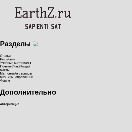
Разделы
Статьи
Решебник
Учебные материалы
Почему?Как?Когда?
Факты
Мат. онлайн сервисы
Физ.-хим. справочник
Форум
Дополнительно
Авторизация