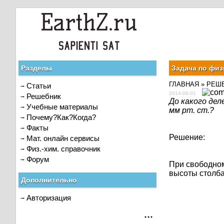
Разделы
Задача по физи
ГЛАВНАЯ
»
РЕШ
Статьи
2014-06-01
Решебник
До какого де
Учебные материалы
мм рт. ст.?
Почему?Как?Когда?
Факты
Решение:
Мат. онлайн сервисы
Физ.-хим. справочник
Форум
При свободном
высоты столба.
Дополнительно
Авторизация