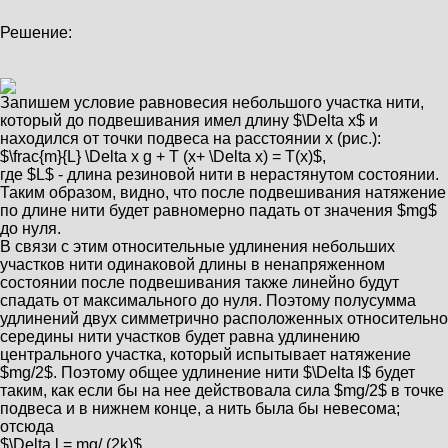
Решение:
Запишем условие равновесия небольшого участка нити,
который до подвешивания имел длину $\Delta x$ и
находился от точки подвеса на расстоянии х (рис.):
$\frac{m}{L} \Delta x g + T (x+ \Delta x) = T(x)$,
где $L$ - длина резиновой нити в нерастянутом состоянии.
Таким образом, видно, что после подвешивания натяжение
по длине нити будет равномерно падать от значения $mg$
до нуля.
В связи с этим относительные удлинения небольших
участков нити одинаковой длины в ненапряженном
состоянии после подвешивания также линейно будут
спадать от максимального до нуля. Поэтому полусумма
удлинений двух симметрично расположенных относительно
середины нити участков будет равна удлинению
центрального участка, который испытывает натяжение
$mg/2$. Поэтому общее удлинение нити $\Delta l$ будет
таким, как если бы на нее действовала сила $mg/2$ в точке
подвеса и в нижнем конце, а нить была бы невесома;
отсюда
$\Delta l = mg/ (2k)$