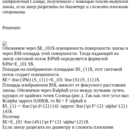
изображения Солнца, полученного с помощью плоско-выпуклой
линзы, если линзу разрезать по диаметру и сложить плоскими
сторонами.
Решение:
Обозначим через $E_{0}$ освещенность поверхности линзы и
через $S$ площадь этой поверхности. Тогда падающий на
линзу световой поток $\Phi$ определяется формулой
$\Phi=E_{0} S$.
Попадая на изображение площадью $S_{1}$, этот световой
поток создает освещенность
$E= \frac{\Phi}{S_{1}}=E_{0} \frac{S}{S_{1}}$.
Площадь изображения $S$, зависит от фокусного расстояния
линзы. Обозначим через $\alpha$ угол между пучками лучен,
идущих от крайних точек Солнца (рис.). Так как этот угол мал
$(\alpha \approx 0,008)$, то $d = F \alpha$ и
$S_{1} = \frac{\pi d^{2}}{4} \approx \frac{\pi F^{2} \alpha^{2}}
{4}$.
Поэтому
$E=E_{0} \frac{4S}{\pi F^{2} \alpha^{2}}$.
Если линзу разрезать по диаметру и сложить плоскими