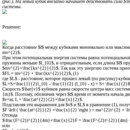
(рис.). На левый кубик внезапно начинает действовать сила $
системы.
Решение:
Когда расстояние $l$ между кубиками минимально или максимал
mv^{2}$.
При этом потенциальная энергия системы равна потенциальной
пружины меньше $l_{0}$, и отрицательным, если длина $l$ пру
$mv^{2}+\frac{kx^{2}}{2}$. Так как эту энергию система приоб
$FL = mv^{2} + \frac{kx^{2}}{2}$, (1)
где $L$ - расстояние, которое прошел левый (по рисунку) куби
$L=S+\frac{1}{2}l_{0} - \frac{1}{2} (l_{0} - x) = S+ \frac{x}{2}$
Скорость $\bar{v}$ кубиков равна скорости центра масс систем
{m}$. Поэтому, обозначив через $t$ время от момента начала д
$v=at, L = \frac{at^{2}}{2}+\frac{x}{2}$.
Подставляя эти выражения для $v$ и $L$ в уравнение (1), полу
$F \left ( \frac{at^{2}}{2} +\frac{x}{2} \right ) = ma^{2}t^{2} + \
Отсюда
$\frac{F^{2}t^{2}}{4m}+\frac{x}{2}F = \frac{F^{2}t^{2}}{4m} 
или