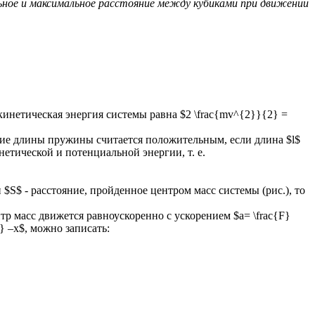
льное и максимальное расстояние между кубиками при движении
кинетическая энергия системы равна $2 \frac{mv^{2}}{2} =
ение длины пружины считается положительным, если длина $l$
етической и потенциальной энергии, т. е.
$S$ - расстояние, пройденное центром масс системы (рис.), то
нтр масс движется равноускоренно с ускорением $a= \frac{F}
} –x$, можно записать: