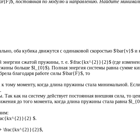
\bar{F}$, постоянная по модулю и направлению. Найдите минима
ьно, оба кубика движутся с одинаковой скоростью $\bar{v}$ и 
 энергии сжатой пружины, т. е. $\frac{kx^{2}}{2}$ (где измен
жины больше $l_{0}$). Полная энергия системы равна сумме кин
рела благодаря работе силы $\bar{F}$, то
к к тому моменту, когда длина пружины стала минимальной. Если 
.
ы. Так как на систему действует постоянная внешняя сила, то це
вижения до того момента, когда длина пружины стала равна $l_{0
чим:
frac{kx^{2}}{2} $.
+ \frac{kx^{2}}{2}$,