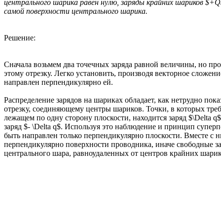
центрального шарика равен нулю, заряды крайних шариков $+Q
самой поверхности центрального шарика.
Решение:
Сначала возьмем два точечных заряда равной величины, но пр
этому отрезку. Легко установить, производя векторное сложен
направлен перпендикулярно ей.
Распределение зарядов на шариках обладает, как нетрудно по
отрезку, соединяющему центры шариков. Точки, в которых требу
лежащем по одну сторону плоскости, находится заряд $\Delta q
заряд $- \Delta q$. Используя это наблюдение и принцип супе
быть направлен только перпендикулярно плоскости. Вместе с 
перпендикулярно поверхности проводника, иначе свободные з
центрального шара, равноудаленных от центров крайних шарико