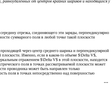
, равноудаленных от центров крайних шариков и находящихся у
 середину отрезка, соединяющего эти заряды, перпендикулярно
нности суммарного поля в любой точке такой плоскости
, проходящей через центр среднего шарика и перпендикулярной
плоскости. Именно, если в каком-то объеме $\Delta V$,
еркальным отражением $\Delta V$ в этой плоскости, находится
ектрического поля в точках рассматриваемой плоскости может
ости проводника может быть направлен только
сть поля в точках непосредственно над поверхностью