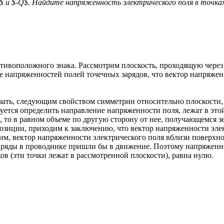
$ и $-Q$. Найдите напряженность электрического поля в точках
отивоположного знака. Рассмотрим плоскость, проходящую через
ие напряженностей полей точечных зарядов, что вектор напряже
казать, следующим свойством симметрии относительно плоскости
ется определить направление напряженности поля, лежат в этой 
$, то в равном объеме по другую сторону от нее, получающемся з
рпозиции, приходим к заключению, что вектор напряженности эл
ним, вектор напряженности электрического поля вблизи поверхн
аряды в проводнике пришли бы в движение. Поэтому напряженно
в (эти точки лежат в рассмотренной плоскости), равна нулю.