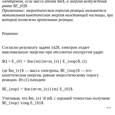
электроном, если масса атома $m$, а энергия возбуждения
равна $E_{0}$.
Примечание: энергетическим порогом реакции называется
минимальная кинетическая энергия налетающей частицы, при
которой возможно протекание реакции.
Решение:
Согласно результату задачи 1428, электрон отдает
максимальную энергию при абсолютно неупругом ударе:
$Q = E_{0} = \frac{m}{m+m_{e}} E_{пор}$, (1)
где $m_{e}$ — масса электрона, $E_{пор}$ — его
кинетическая энергия, равная энергетическому порогу
реакции. Из (1) находим:
$E_{пор} = \frac{m+m_{e}}{m} E_{0}$.
Учитывая, что $m_{e} \ll m$, с хорошей точностью получаем:
$E_{пор} \cong E_{0}$.