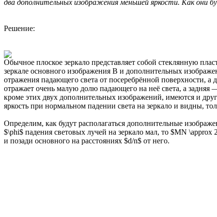
два дополнительных изображения меньшей яркости. Как они бу
Решение:
Обычное плоское зеркало представляет собой стеклянную плас
зеркале основного изображения В и дополнительных изображени
отражения падающего света от посеребрённой поверхности, а 
отражает очень малую долю падающего на неё света, а задняя —
кроме этих двух дополнительных изображений, имеются и дру
яркость при нормальном падении света на зеркало и видны, толь
Определим, как будут располагаться дополнительные изображен
$\phi$ падения световых лучей на зеркало мал, то $MN \approx 
и позади основного на расстояниях $d/n$ от него.