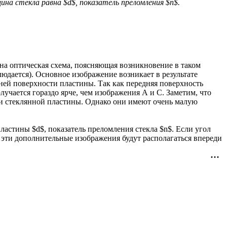
на стекла равна $d$, показатель преломления $n$.
на оптическая схема, поясняющая возникновение в таком
юдается). Основное изображение возникает в результате
ней поверхности пластины. Так как передняя поверхность
лучается гораздо ярче, чем изображения А и С. Заметим, что
ри стеклянной пластины. Однако они имеют очень малую
астины $d$, показатель преломления стекла $n$. Если угол
ак, эти дополнительные изображения будут располагаться впереди