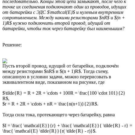
последовательно. Концы этой цепи замыкают, после чего к
точке их соединения подключают один из проводов, идущих
от батарейки с ЭДС $\mathcal{E}$ и нулевым внутренним
сопротивлением. Между какими резисторами $nR$ и $(n +
1)R$ нужно подключить второй провод, идущий от
батарейки, чтобы ток через батарейку был наименьшим?
Решение:
Пусть второй провод, идущий от батарейки, подключён
между резисторами $nR$ и $(n + 1)R$. Тогда схему,
описанную в условии задачи, можно перерисовать в
эквивалентном виде, показанном на рисунке, где
$\tilde{R} = R + 2R + \cdots + 100R = \frac{100 \cdot 101}{2}
R$,
$r = R + 2R + \cdots + nR = \frac{n(n+1)}{2}R$.
Тогда сила тока, протекающего через батарейку, равна
$I = \frac{ \mathcal{E}}{r} + \frac{ \mathcal{E}}{ \tilde{R} - r} =
\frac{ \mathcal{E} \tilde{R}}{r( \tilde{R} - r)}$.