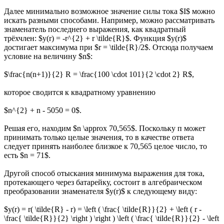
Далее минимально возможное значение силы тока $I$ можно
искать разными способами. Например, можно рассматривать
знаменатель последнего выражения, как квадратный
трёхчлен: $y(r) = -r^{2} + r \tilde{R}$. Функция $y(r)$
достигает максимума при $r = \tilde{R}/2$. Отсюда получаем
условие на величину $n$:
$\frac{n(n+1)}{2} R = \frac{100 \cdot 101}{2 \cdot 2} R$,
которое сводится к квадратному уравнению
$n^{2} + n - 5050 = 0$.
Решая его, находим $n \approx 70,565$. Поскольку п может
принимать только целые значения, то в качестве ответа
следует принять наиболее близкое к 70,565 целое число, то
есть $n = 71$.
Другой способ отыскания минимума выражения для тока,
протекающего через батарейку, состоит в алгебраическом
преобразовании знаменателя $y(r)$ к следующему виду:
$y(r) = r( \tilde{R} - r) = \left ( \frac{ \tilde{R}}{2} + \left ( r -
\frac{ \tilde{R}}{2} \right ) \right ) \left ( \frac{ \tilde{R}}{2} - \left