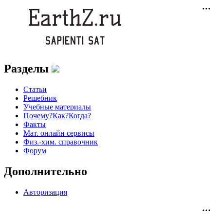
Разделы
Статьи
Решебник
Учебные материалы
Почему?Как?Когда?
Факты
Мат. онлайн сервисы
Физ.-хим. справочник
Форум
Дополнительно
Авторизация