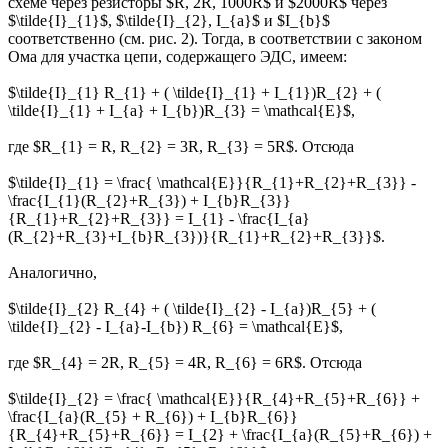
схеме через резисторы $R, 2R, 1000R$ и $2000R$ через
$\tilde{I}_{1}$, $\tilde{I}_{2}, I_{a}$ и $I_{b}$
соответственно (см. рис. 2). Тогда, в соответствии с законом
Ома для участка цепи, содержащего ЭДС, имеем:
$\tilde{I}_{1} R_{1} + ( \tilde{I}_{1} + I_{1})R_{2} + (
\tilde{I}_{1} + I_{a} + I_{b})R_{3} = \mathcal{E}$,
где $R_{1} = R, R_{2} = 3R, R_{3} = 5R$. Отсюда
$\tilde{I}_{1} = \frac{ \mathcal{E}}{R_{1}+R_{2}+R_{3}} -
\frac{I_{1}(R_{2}+R_{3}) + I_{b}R_{3}}
{R_{1}+R_{2}+R_{3}} = I_{1} - \frac{I_{a}
(R_{2}+R_{3}+I_{b}R_{3})}{R_{1}+R_{2}+R_{3}}$.
Аналогично,
$\tilde{I}_{2} R_{4} + ( \tilde{I}_{2} - I_{a})R_{5} + (
\tilde{I}_{2} - I_{a}-I_{b}) R_{6} = \mathcal{E}$,
где $R_{4} = 2R, R_{5} = 4R, R_{6} = 6R$. Отсюда
$\tilde{I}_{2} = \frac{ \mathcal{E}}{R_{4}+R_{5}+R_{6}} +
\frac{I_{a}(R_{5} + R_{6}) + I_{b}R_{6}}
{R_{4}+R_{5}+R_{6}} = I_{2} + \frac{I_{a}(R_{5}+R_{6}) +