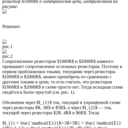
резистор $1000R$ в электрической цепи, изображённой на
рисунке.
Решение:
рис.1
рис.2
Сопротивление резисторов $1000R$ и $2000R$ намного
превышает сопротивление остальных резисторов. Поэтому в
первом приближении токами, текущими через резисторы
$1000R$ и $2000R$, можно пренебречь по сравнению с
другими токами в цепи, то есть считать, что резисторов
$1000R$ и $2000R$ в схеме просто нет. Тогда исходная схема
сведётся к более простой (см. рис. 1).
Обозначим через $I_{1}$ ток, текущий в упрощённой схеме
через резисторы $R, 3R$ и $5R$, а через $I_{2}$ — ток,
текущий через резисторы $2R, 4R$ и $6R$. Тогда
$I_{1} = \frac{ \mathcal{E}}{R+3R+5R} = \frac{ \mathcal{E}}