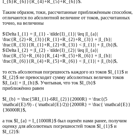
I_{b}R_{6}}{R_{4}+R_{5}+R_{6}}$.
Таким образом, токи, рассчитанные приближённым способом,
отличаются по абсолютной величине от токов, рассчитанных
точно, на величины
$\Delta I_{1} = |I_{1} - \tilde{I}_{1}| \leq |I_{a}|
\frac{R_{2}+R_{3}}{R_{1}+R_{2}+R_{3}} + |I_{b}|
\frac{R_{3}}{R_{1}+R_{2}+R_{3}} < |I_{1}| + |I_{b}|$,
$\Delta I_{2} = |I_{2} - \tilde{I}_{2}| \leq |I_{a}|
\frac{R_{5}+R_{6}}{R_{4}+R_{5}+R_{6}} + |I_{b}|
\frac{R_{6}}{R_{4}+R_{5}+R_{6}} < |I_{1}| + |I_{b}|$,
то есть абсолютная погрешность каждого из токов $I_{1}$ и
$I_{2}$ не превосходит сумму абсолютных величин токов
$|I_{a}| + |I_{b}|$. Учитывая, что ток $I_{b}$
приближённо равен
$I_{b} = \frac{5RI_{1}-6RI_{2}}{2000R} = \frac{(5
\mathcal{E}/9) - ( \mathcal{E}/2)}{2000R} = \frac{ \mathcal{E}}
{36000R}$,
а ток $I_{a} = I_{1000R}$ был оценён нами ранее, получим
оценку для абсолютных погрешностей токов $I_{1}$ и
$I_{2}$: