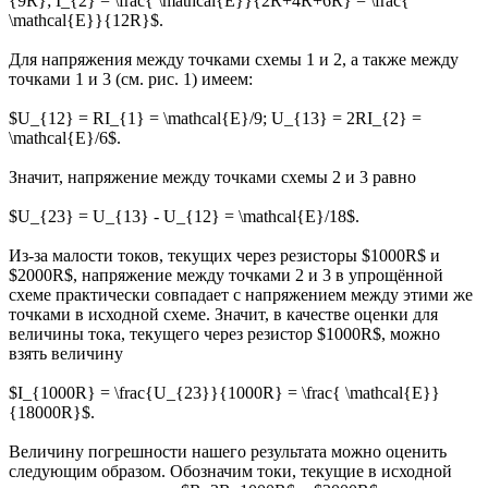
{9R}; I_{2} = \frac{ \mathcal{E}}{2R+4R+6R} = \frac{
\mathcal{E}}{12R}$.
Для напряжения между точками схемы 1 и 2, а также между
точками 1 и 3 (см. рис. 1) имеем:
$U_{12} = RI_{1} = \mathcal{E}/9; U_{13} = 2RI_{2} =
\mathcal{E}/6$.
Значит, напряжение между точками схемы 2 и 3 равно
$U_{23} = U_{13} - U_{12} = \mathcal{E}/18$.
Из-за малости токов, текущих через резисторы $1000R$ и
$2000R$, напряжение между точками 2 и 3 в упрощённой
схеме практически совпадает с напряжением между этими же
точками в исходной схеме. Значит, в качестве оценки для
величины тока, текущего через резистор $1000R$, можно
взять величину
$I_{1000R} = \frac{U_{23}}{1000R} = \frac{ \mathcal{E}}
{18000R}$.
Величину погрешности нашего результата можно оценить
следующим образом. Обозначим токи, текущие в исходной