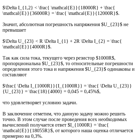
$\Delta I_{1,2} < \frac{ \mathcal{E}}{18000R} + \frac{
\mathcal{E}}{36000R} = \frac{ \mathcal{E}}{12000R}$.
Значит, абсолютная погрешность напряжения $U_{23}$ не
превышает
$\Delta U_{23} < R \Delta I_{1} + 2R \Delta I_{2} = \frac{
\mathcal{E}}{4000R}$.
Так как сила тока, текущего через резистор $1000R$,
пропорциональна $U_{23}$, то относительные погрешности
определения этого тока и напряжения $U_{23}$ одинаковы и
составляют
$\frac{ \Delta I_{1000R}}{I_{1000R}} = \frac{ \Delta U_{23}}
{U_{23}} = \frac{18}{4000} = 0,045 = 0,45%$,
что удовлетворяет условию задачи.
В заключение отметим, что данную задачу можно решить
точно. В этом случае после проведения всех необходимых
вычислений получается ответ $I_{1000R} = \frac{
\mathcal{E}}{18055R}$, от которого наша оценка отличается
примерно на 0,3%.