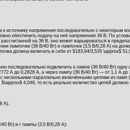
ена к источнику напряжения последовательно с некоторым 
зможно обеспечить подачу на неё напряжения 36 В. По усл
 рассчитанной на 36 В, оно может варьироваться в пределах 
ии лампочки (36 В/40 Вт) и лампочек (3,5 В/0,28 А) на дол
епочка должна включать в себя от $183,64/3,535 \approx$ 51,
о последовательно подключить к лампе (36 В/40 Вт) одну це
,2772 А до 0,2828 А, а через лампу (36 В/40 Вт) — от 1,1 А
 с несколькими параллельно включёнными цепями из ламп (3
72 $\approx$ 4,048, то есть реально количество цепей долж
8 А).
 Вт) и г лампы (3,5 В/0,28 А):