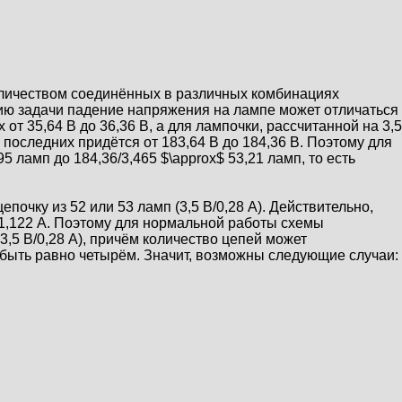
количеством соединённых в различных комбинациях
овию задачи падение напряжения на лампе может отличаться
от 35,64 В до 36,36 В, а для лампочки, рассчитанной на 3,5
ю последних придётся от 183,64 В до 184,36 В. Поэтому для
95 ламп до 184,36/3,465 $\approx$ 53,21 ламп, то есть
почку из 52 или 53 ламп (3,5 В/0,28 А). Действительно,
 до 1,122 А. Поэтому для нормальной работы схемы
,5 В/0,28 А), причём количество цепей может
но быть равно четырём. Значит, возможны следующие случаи: