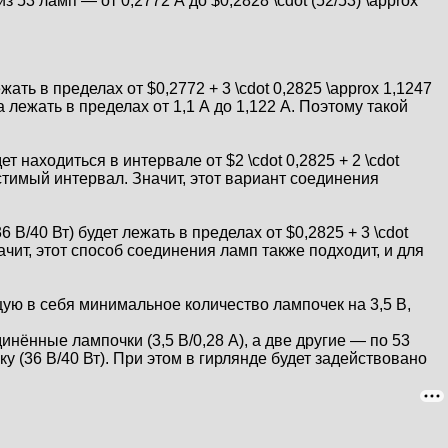
из 53 ламп — от 0,2772 А до $0,2828 \cdot (52/53) \approx
ать в пределах от $0,2772 + 3 \cdot 0,2825 \approx 1,1247
а лежать в пределах от 1,1 А до 1,122 А. Поэтому такой
т находиться в интервале от $2 \cdot 0,2825 + 2 \cdot
пустимый интервал. Значит, этот вариант соединения
В/40 Вт) будет лежать в пределах от $0,2825 + 3 \cdot
начит, этот способ соединения ламп также подходит, и для
ую в себя минимальное количество лампочек на 3,5 В,
нённые лампочки (3,5 В/0,28 А), а две другие — по 53
 (36 В/40 Вт). При этом в гирлянде будет задействовано