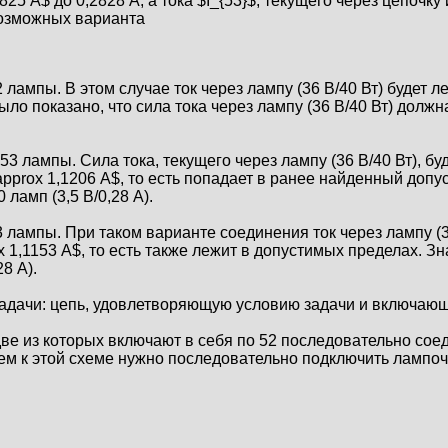
825 А$ до 0,2828 А, а тока $I_{53}$, текущего через цепочку 
возможных варианта
лампы. В этом случае ток через лампу (36 В/40 Вт) будет леж
было показано, что сила тока через лампу (36 В/40 Вт) должн
 лампы. Сила тока, текущего через лампу (36 В/40 Вт), буде
75 \approx 1,1206 А$, то есть попадает в ранее найденный до
ламп (3,5 В/0,28 А).
 лампы. При таком варианте соединения ток через лампу (36 
rox 1,1153 А$, то есть также лежит в допустимых пределах. З
8 А).
задачи: цепь, удовлетворяющую условию задачи и включающ
ве из которых включают в себя по 52 последовательно соеди
ем к этой схеме нужно последовательно подключить лампочку