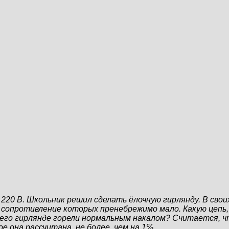
0 В. Школьник решил сделать ёлочную гирлянду. В своих 
в, сопротивление которых пренебрежимо мало. Какую цепь
 в его гирлянде горели нормальным накалом? Считается, 
 она рассчитана, не более, чем на 1%.