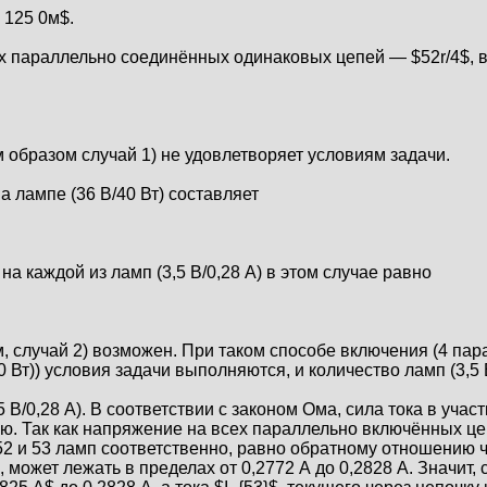
 = 125 0м$.
х параллельно соединённых одинаковых цепей — $52r/4$, вс
м образом случай 1) не удовлетворяет условиям задачи.
а лампе (36 В/40 Вт) составляет
а каждой из ламп (3,5 В/0,28 А) в этом случае равно
м, случай 2) возможен. При таком способе включения (4 п
 Вт)) условия задачи выполняются, и количество ламп (3,5 В
(3,5 В/0,28 А). В соответствии с законом Ома, сила тока в 
ю. Так как напряжение на всех параллельно включённых цеп
 52 и 53 ламп соответственно, равно обратному отношению чи
), может лежать в пределах от 0,2772 А до 0,2828 А. Значит, 