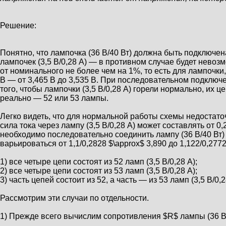
Решение:
Понятно, что лампочка (36 В/40 Вт) должна быть подключ
лампочек (3,5 В/0,28 А) — в противном случае будет нево
от номинального не более чем на 1%, то есть для лампочки,
В — от 3,465 В до 3,535 В. При последовательном подключен
того, чтобы лампочки (3,5 В/0,28 А) горели нормально, их ц
реально — 52 или 53 лампы.
Легко видеть, что для нормальной работы схемы недостаточн
сила тока через лампу (3,5 В/0,28 А) может составлять от 0
необходимо последовательно соединить лампу (36 В/40 Вт)
варьироваться от 1,1/0,2828 $\approx$ 3,890 до 1,122/0,27
1) все четыре цепи состоят из 52 ламп (3,5 В/0,28 А);
2) все четыре цепи состоят из 53 ламп (3,5 В/0,28 А);
3) часть цепей состоит из 52, а часть — из 53 ламп (3,5 В/0,2
Рассмотрим эти случаи по отдельности.
1) Прежде всего вычислим сопротивления $R$ лампы (36 В/40