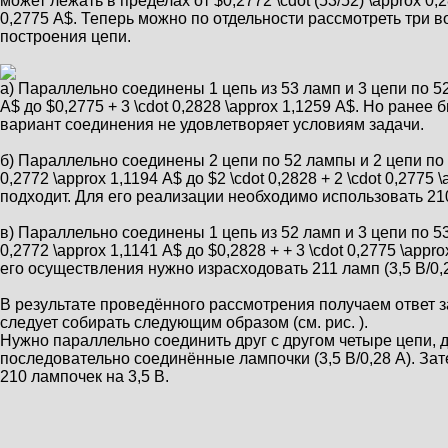
может лежать в пределах от $0,2772 \cdot (53/52) \approx 0,2
0,2775 А$. Теперь можно по отдельности рассмотреть три 
построения цепи.
а) Параллельно соединены 1 цепь из 53 ламп и 3 цепи по 52 
А$ до $0,2775 + 3 \cdot 0,2828 \approx 1,1259 А$. Но ранее 
вариант соединения не удовлетворяет условиям задачи.
б) Параллельно соединены 2 цепи по 52 лампы и 2 цепи по 53
0,2772 \approx 1,1194 А$ до $2 \cdot 0,2828 + 2 \cdot 0,27
подходит. Для его реализации необходимо использовать 210 
в) Параллельно соединены 1 цепь из 52 ламп и 3 цепи по 53
0,2772 \approx 1,1141 А$ до $0,2828 + + 3 \cdot 0,2775 \app
его осуществления нужно израсходовать 211 ламп (3,5 В/0,2
В результате проведённого рассмотрения получаем ответ 
следует собирать следующим образом (см. рис. ).
Нужно параллельно соединить друг с другом четыре цепи, д
последовательно соединённые лампочки (3,5 В/0,28 А). Зат
210 лампочек на 3,5 В.