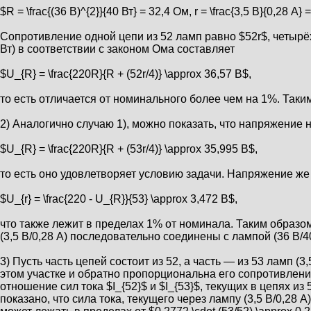
$R = \frac{(36 В)^{2}}{40 Вт} = 32,4 Ом, r = \frac{3,5 В}{0,28 А}
Сопротивление одной цепи из 52 ламп равно $52r$, четырё
Вт) в соответствии с законом Ома составляет
$U_{R} = \frac{220R}{R + (52r/4)} \approx 36,57 В$,
то есть отличается от номинального более чем на 1%. Таки
2) Аналогично случаю 1), можно показать, что напряжение н
$U_{R} = \frac{220R}{R + (53r/4)} \approx 35,995 В$,
то есть оно удовлетворяет условию задачи. Напряжение же н
$U_{r} = \frac{220 - U_{R}}{53} \approx 3,472 В$,
что также лежит в пределах 1% от номинала. Таким образо
(3,5 В/0,28 А) последовательно соединены с лампой (36 В/40
3) Пусть часть цепей состоит из 52, а часть — из 53 ламп 
этом участке и обратно пропорциональна его сопротивлени
отношение сил тока $I_{52}$ и $I_{53}$, текущих в цепях из
показано, что сила тока, текущего через лампу (3,5 В/0,28 А