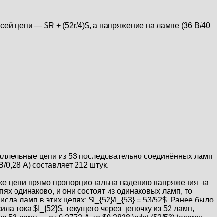
ей цепи — $R + (52r/4)$, а напряжение на лампе (36 В/40
араллельные цепи из 53 последовательно соединённых ламп
/0,28 А) составляет 212 штук.
участке цепи прямо пропорциональна падению напряжения на
ях одинаково, и они состоят из одинаковых ламп, то
сла ламп в этих цепях: $I_{52}/I_{53} = 53/52$. Ранее было
сила тока $I_{52}$, текущего через цепочку из 52 ламп,