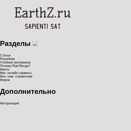
Разделы
Статьи
Решебник
Учебные материалы
Почему?Как?Когда?
Факты
Мат. онлайн сервисы
Физ.-хим. справочник
Форум
Дополнительно
Авторизация