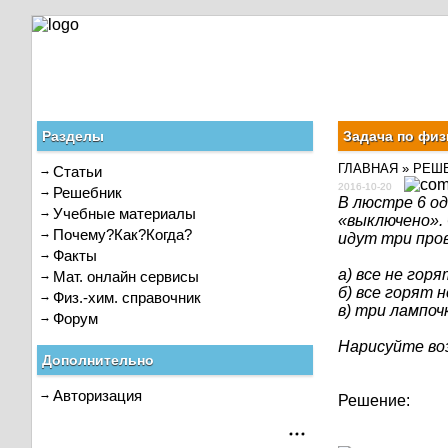
Разделы
Задача по физи
ГЛАВНАЯ
»
РЕШ
Статьи
2016-10-20
Решебник
В люстре 6 о
Учебные материалы
«выключено».
Почему?Как?Когда?
идут три пров
Факты
а) все не горя
Мат. онлайн сервисы
б) все горят н
Физ.-хим. справочник
в) три лампоч
Форум
Нарисуйте во
Дополнительно
Авторизация
Решение: