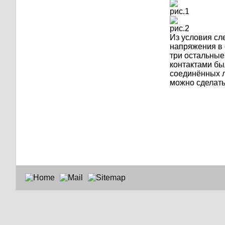
рис.1
рис.2
Из условия сл
напряжения в 
три остальные
контактами бы
соединённых л
можно сделать