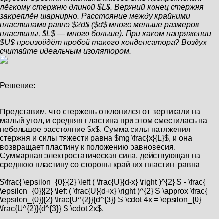
лёгкому стержню длиной $L$. Верхний конец стержня
закреплён шарнирно. Расстояние между крайними
пластинами равно $2d$ ($d$ много меньше размеров
пластины, $L$ — много больше). При каком напряжении
$U$ произойдёт пробой такого конденсатора? Воздух
считайте идеальным изолятором.
Решение:
Представим, что стержень отклонился от вертикали на
малый угол, и средняя пластина при этом сместилась на
небольшое расстояние $x$. Сумма силы натяжения
стержня и силы тяжести равна $mg \frac{x}{L}$, и она
возвращает пластину к положению равновесия.
Суммарная электростатическая сила, действующая на
среднюю пластину со стороны крайних пластин, равна
$\frac{ \epsilon_{0}}{2} \left ( \frac{U}{d-x} \right )^{2} S - \frac{
\epsilon_{0}}{2} \left ( \frac{U}{d+x} \right )^{2} S \approx \frac{
\epsilon_{0}}{2} \frac{U^{2}}{d^{3}} S \cdot 4x = \epsilon_{0}
\frac{U^{2}}{d^{3}} S \cdot 2x$.