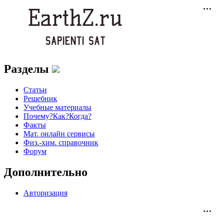
Разделы
Статьи
Решебник
Учебные материалы
Почему?Как?Когда?
Факты
Мат. онлайн сервисы
Физ.-хим. справочник
Форум
Дополнительно
Авторизация