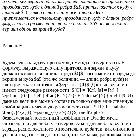
из четырёх вершин одной из граней сплошного незаряженного
проводящего куба с длиной ребра $a$, притягивается к кубу с
силой $F$. С какой силой этот же заряд будет
притягиваться к сплошному проводящему кубу с длиной ребра
$b$, если его разместить на расстоянии $b$ от каждой из
вершин одной из граней куба?
Решение:
Будем решать задачу при помощи метода размерностей. В
формулу, выражающую силу притяжения заряда к кубу,
должны входить величина заряда $Q$, расстояние от заряда до
вершины куба $a$ (эта же величина — длина ребра куба) и
электрическая постоянная $\epsilon_{0}$. Данные величины
имеют следующие размерности: $[Q] = [Кл], [a] = [м], [
\epsilon_{0}] = \left [ \frac{Кл^{2}}{Н \cdot м^{2}} \right ]$. Из
данных величин можно составить только одну единственную
комбинацию, имеющую размерность силы $[Н]: F = \alpha
\frac{Q^{2}}{ \epsilon_{0} a^{2}}$, где $\alpha$ -
безразмерный постоянный коэффициент. Эта формула
справедлива для любых размеров куба и для любых величин
заряда, расположенного относительно куба так, как описано в
условии задачи. Следовательно, тот же заряд, расположенный