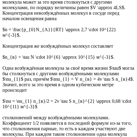
молекула может за это время столкнуться с другими
молекулами, по порядку величины равен $V \approx 4LS$.
Концентрация невозбуждённых молекул в сосуде перед
началом освещения равна
$n = \frac{p_{0}N_{A}}{RT} \approx 2,7 \cdot 10^{22}
м^{-3}$.
Концентрация же возбуждённых молекул составляет
$n_{в} = \tau N \cdot 10^{6} \approx 10^{15} м^{-3}$.
Одна возбуждённая молекула за своё время жизни $\tau$ могла
бы столкнуться с другими возбуждёнными молекулами
$\nu_{1}$ раз, причём $\mu_{1} = V n_{в} = 4v \tau S n_{в}4$.
Значит, всего за это время в одном кубическом метре
происходит
$\nu = \nu_{1} n_{в}/2 = 2v \tau S n_{в}^{2} \approx 0,68 \cdot
10^{11} м^{-3}$
столкновений между возбуждёнными молекулами.
Коэффициент 1/2 появляется в последней формуле из-за того,
что столкновения парные, то есть в каждом участвуют две
молекулы. При каждом таком столкновении одна молекула