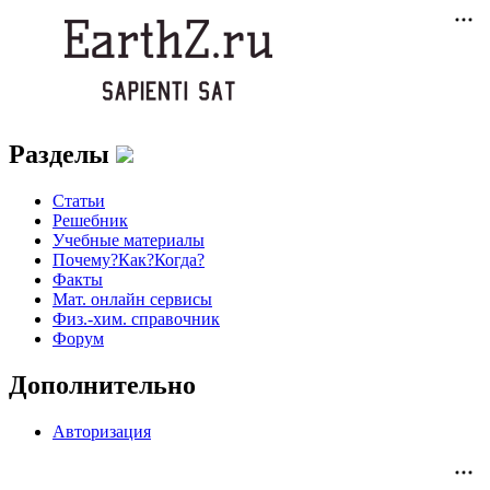
Разделы
Статьи
Решебник
Учебные материалы
Почему?Как?Когда?
Факты
Мат. онлайн сервисы
Физ.-хим. справочник
Форум
Дополнительно
Авторизация