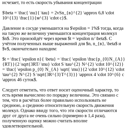
исчезает, то есть скорость убывания концентрации
$\beta = \frac{ \nu}{ \tau} = 2vSn_{в}^{2} \approx 6,8 \cdot
10^{13} \frac{1}{м^{3} \cdot с}$.
Давление в сосуде уменьшится на $\epsilon = 1%$ тогда, когда
на такую же величину уменьшится концентрация молекул
$n$. Это произойдёт через время $t = \epsilon n/ \beta$. С
учётом полученных выше выражений для $n, n_{в}, \beta$ и
$v$, окончательно находим:
$t = \frac{ \epsilon n}{ \beta} = \frac{ \epsilon \frac{p_{0}N_{A}}
{RT}}{2 \sqrt{3RT/ \mu} \cdot S \tau^{2} N^{2} \cdot 10^{12}}
= \frac{ \epsilon p_{0} N_{A} \sqrt{ \mu}}{2 \cdot 10^{12} \cdot
\tau^{2} N^{2} S \sqrt{3R^{3}T^{3}}} \approx 4 \cdot 10^{6} с
\approx 46 суток$.
Следует отметить, что ответ носит оценочный характер, то
есть время вычислено по порядку величины. Это связано с
тем, что в расчётах более правильно использовать не
среднюю, а среднюю относительную скорость движения
молекул. Однако ввиду того, что эти скорости отличаются
друг от друга не очень сильно (примерно в 1,4 раза),
полученную оценку можно считать вполне
удовлетворительной.