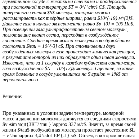
герметичном сосуде с жёсткими стенками и поддерживается
при постоянной температуре $T = 0^{ \circ} C$. Площадь
поперечного сечения $S$ молекул, которые можно
рассматривать как твёрдые шарики, равна $10^{-19} м^{2}$.
Давление газа в начале эксперимента равно $p_{0} = 100 Па$.
При освещении газа ультрафиолетовым светом молекулы,
поглотившие квант света, переходят в возбуждённое
состояние. Среднее время жизни молекулы в возбуждённом
состоянии $\tau = 10^{-3} с$. При столкновении двух
возбуждённых молекул в газе происходит химическая реакция,
в результате которой из них образуется одна новая молекула.
Известно, что за 1 секунду в каждом кубическом сантиметре
газа возбуждается $N = 10^{12}$ молекул. Оцените, за какое
время давление в сосуде уменьшится на $\epsilon = 1%$ от
первоначального.
Решение:
При указанных в условии задачи температуре, молярной
массе и давлении молекулы движутся со средними скоростями
$v \sim \sqrt{3RT/ \mu } \approx 337 м/с$. Значит, за время своей
жизни $\tau$ возбуждённая молекула пролетает расстояние $L
= v \tau \approx 3,4 \cdot 10^{-1} м$. Объём, в котором летящая