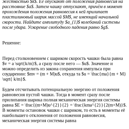
жёсткостью $k$. Её опускают от положения равновесия на
расстояние $a$. Затем чашку отпускают, причём в момент
прохождения положения равновесия к ней прилипает
пластилиновый шарик массой $M$, не имеющий начальной
скорости. Найдите амплитуду $a_{1}$ колебаний системы
после удара. Ускорение свободного падения равно $g$.
Решение:
Перед столкновением с шариком скорость чашки была равна
$v = a \sqrt{k/m}$, а сразу после него — $u$. Значение и
можно определить из закона сохранения импульса при
соударении: $mv = (m + M)u$, откуда та $u = \frac{ma}{m + M}
\sqrt{ k/m}$.
Будем отсчитывать потенциальную энергию от положения
равновесия пустой чашки. Тогда в момент сразу после
прилипания шарика полная механическая энергия системы
равна $E = \frac{(m+M)u^{2}}{2} = \frac{kma^{2}}{2(m+M)}$.
В моменты остановок чашки с шариком, то есть в моменты её
наибольшего отклонения от положения равновесия,
механическая энергия системы равна