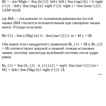
$E = - (m+M)gb + \frac{k}{2} \left ( \left ( \frac{mg}{k} + b \right
)^{2} - \left ( \frac{mg}{k} \right )^{2} \right ) = \frac{kma^{2}}
{2(M+m)}$,
где $b$ — отклонение от положения равновесия пустой
чашки ($b$ считается положительным при смещении чашки
вниз). Отсюда получаем:
$b^{2} - \frac{2Mg}{k} b - \frac{ma^{2}}{ m + M } = 0$.
Оба корня этого квадратного уравнения $b_{1} < 0$ и $b_{2}
> 0$ соответствуют верхней и нижней точкам остановки
чашки, поэтому амплитуда колебаний системы после удара
равна
$a_{1} = \frac{b_{2} - b_{1}}{2} = \sqrt{ \frac{ma^{2}}{m +
M} + \left ( \frac{Mg}{k} \right )^{2} }$.