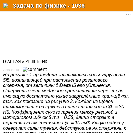
Разделы
Задача по физике - 1036
Статьи
Решебник
Учебные материалы
Почему?Как?Когда?
ГЛАВНАЯ
»
РЕШЕБНИК
Факты
2016-09-18
Мат. онлайн сервисы
На рисунке 1 приведена зависимость силы упругости
$f$, возникающей при растяжении резинового
стержня, от величины $\Delta l$ его удлинения.
Физ.-хим. справочник
Стержень очень медленно протягивают через щель,
имеющую достаточно узкие закруглённые края-щёчки,
Форум
так, как показано на рисунке 2. Каждая из щёчек
прижимается к стержню с постоянной силой $F = 30
Дополнительно
Н$. Коэффициент сухого трения между резиной и
материалом щёчек $\mu = 0,5$, длина стержня в
нерастянутом состоянии $L = 10 см$. Какую работу
Авторизация
совершат силы трения, действующие на стержень, к