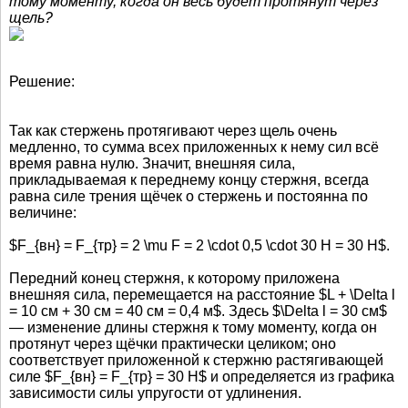
тому моменту, когда он весь будет протянут через
щель?
Решение:
Так как стержень протягивают через щель очень
медленно, то сумма всех приложенных к нему сил всё
время равна нулю. Значит, внешняя сила,
прикладываемая к переднему концу стержня, всегда
равна силе трения щёчек о стержень и постоянна по
величине:
$F_{вн} = F_{тр} = 2 \mu F = 2 \cdot 0,5 \cdot 30 Н = 30 Н$.
Передний конец стержня, к которому приложена
внешняя сила, перемещается на расстояние $L + \Delta l
= 10 см + 30 см = 40 см = 0,4 м$. Здесь $\Delta l = 30 см$
— изменение длины стержня к тому моменту, когда он
протянут через щёчки практически целиком; оно
соответствует приложенной к стержню растягивающей
силе $F_{вн} = F_{тр} = 30 Н$ и определяется из графика
зависимости силы упругости от удлинения.