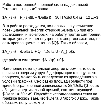
Работа постоянной внешней силы над системой
"стержень + щёчки" равна
$A_{вн} = F_{вн}(L + \Delta l) = 30 Н \cdot 0,4 м = 12 Дж$.
Эта работа расходуется, во-первых, на увеличение
потенциальной энергии стержня $\Delta U$ при его
растяжении, и, во-вторых, на работу против сил трения,
которая увеличивает внутреннюю энергию системы, то
есть превращается в тепло $Q$. Таким образом,
$A_{вн} = \Delta U + Q = \Delta U - A_{тр}$,
где работа сил трения $A_{тр} < 0$.
Изменение потенциальной энергии стержня, то есть
величина энергии упругой деформации к концу всего
процесса, может быть определено из приведённого в
условии графика. Оно равно площади области под
кривой, ограниченной зависимостью $f( \Delta l)$, осью
абсцисс и вертикальной прямой, соответствующей
$\Delta l = 30 см$. Подсчёт с использованием сетки на
графике показывает, что $\Delta U \approx 3 Дж$. Таким
образом, получаем, что