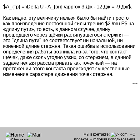
$A_{тр} = \Delta U - A_{вн} \approx 3 Дж - 12 Дж = -9 Дж$.
Как видно, эту величину нельзя было бы найти просто
как произведение постоянной силы трения $2 \mu F$ на
«длину пути», то есть, в данном случае, длину
прошедшего через щёчки растянувшегося стержня —
эта "длина пути" не соответствует ни начальной, ни
конечной длине стержня. Такая ошибка в использовании
определения работы возникла из-за того, что контакт
щёчек, даже сколь угодно узких, со стержнем, в данной
задаче нельзя рассматривать как точечный — на
протяжении этого контакта происходят существенные
изменения характера движения точек стержня.
Мы в контакте:
▪
О
проекте
▪
Условия использования