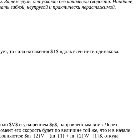
ны. Затем грузы отпускают без начальной скорости. Найдите,
тать гибкой, неупругой и практически нерастяжимой.
ует, то сила натяжения $T$ вдоль всей нити одинакова.
остью $V$ и ускорением $g$, направленным вниз. Через
мент его скорость будет по величине той же, что и в начале
выровняются: $m_{2}V = (m_{1} + m_{2})V_{1}$, откуда