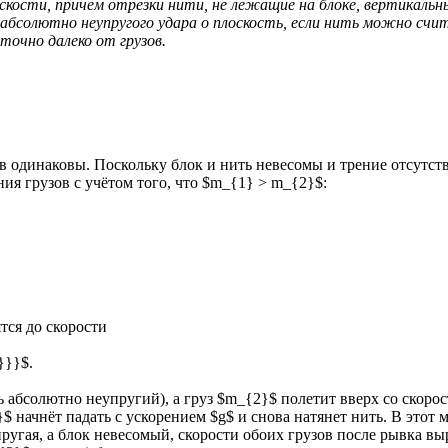
оскости, причём отрезки нити, не лежащие на блоке, вертикаль
 абсолютно неупругого удара о плоскость, если нить можно счи
точно далеко от грузов.
в одинаковы. Поскольку блок и нить невесомы и трение отсутств
я грузов с учётом того, что $m_{1} > m_{2}$:
тся до скорости
}}}$.
ть абсолютно неупругий), а груз $m_{2}$ полетит вверх со скор
начнёт падать с ускорением $g$ и снова натянет нить. В этот мо
упругая, а блок невесомый, скорости обоих грузов после рывка 