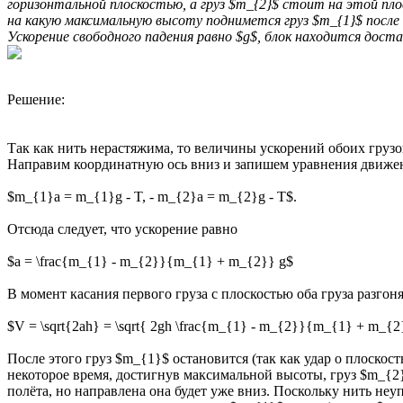
горизонтальной плоскостью, а груз $m_{2}$ стоит на этой пл
на какую максимальную высоту поднимется груз $m_{1}$ после
Ускорение свободного падения равно $g$, блок находится доста
Решение:
Так как нить нерастяжима, то величины ускорений обоих грузо
Направим координатную ось вниз и запишем уравнения движени
$m_{1}a = m_{1}g - T, - m_{2}a = m_{2}g - T$.
Отсюда следует, что ускорение равно
$a = \frac{m_{1} - m_{2}}{m_{1} + m_{2}} g$
В момент касания первого груза с плоскостью оба груза разгоня
$V = \sqrt{2ah} = \sqrt{ 2gh \frac{m_{1} - m_{2}}{m_{1} + m_{2
После этого груз $m_{1}$ остановится (так как удар о плоскос
некоторое время, достигнув максимальной высоты, груз $m_{2}$ 
полёта, но направлена она будет уже вниз. Поскольку нить не