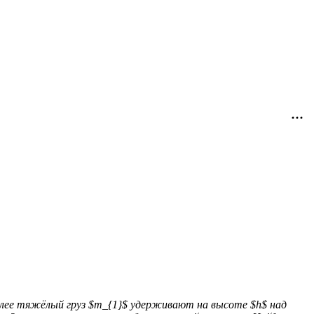
более тяжёлый груз $m_{1}$ удерживают на высоте $h$ над