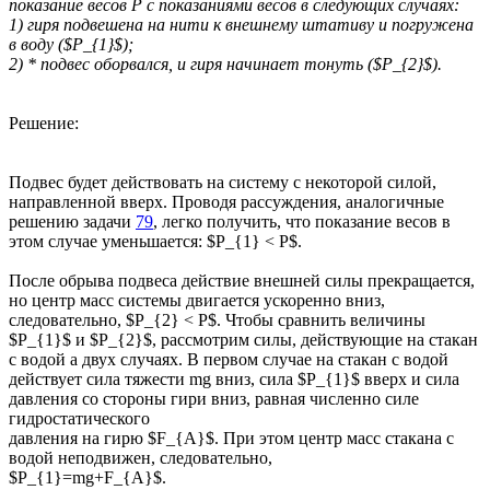
показание весов Р с показаниями весов в следующих случаях:
1) гиря подвешена на нити к внешнему штативу и погружена
в воду ($P_{1}$);
2) * подвес оборвался, и гиря начинает тонуть ($P_{2}$).
Решение:
Подвес будет действовать на систему с некоторой силой,
направленной вверх. Проводя рассуждения, аналогичные
решению задачи
79
, легко получить, что показание весов в
этом случае уменьшается: $P_{1} < P$.
После обрыва подвеса действие внешней силы прекращается,
но центр масс системы двигается ускоренно вниз,
следовательно, $P_{2} < P$. Чтобы сравнить величины
$P_{1}$ и $P_{2}$, рассмотрим силы, действующие на стакан
с водой а двух случаях. В первом случае на стакан с водой
действует сила тяжести mg вниз, сила $P_{1}$ вверх и сила
давления со стороны гири вниз, равная численно силе
гидростатического
давления на гирю $F_{A}$. При этом центр масс стакана с
водой неподвижен, следовательно,
$P_{1}=mg+F_{A}$.