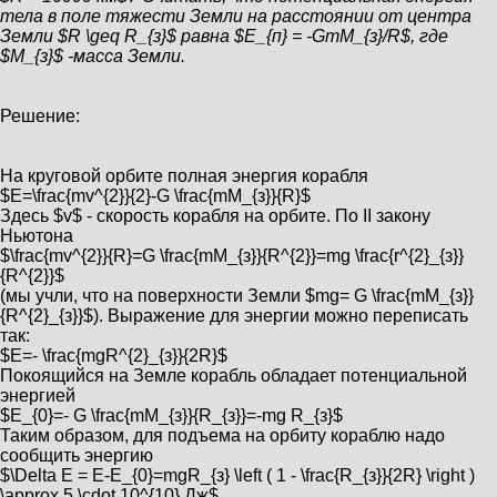
тела в поле тяжести Земли на расстоянии от центра
Земли $R \geq R_{з}$ равна $E_{п} = -GmM_{з}/R$, где
$M_{з}$ -масса Земли.
Решение:
На круговой орбите полная энергия корабля
$E=\frac{mv^{2}}{2}-G \frac{mM_{з}}{R}$
Здесь $v$ - скорость корабля на орбите. По II закону
Ньютона
$\frac{mv^{2}}{R}=G \frac{mM_{з}}{R^{2}}=mg \frac{r^{2}_{з}}
{R^{2}}$
(мы учли, что на поверхности Земли $mg= G \frac{mM_{з}}
{R^{2}_{з}}$). Выражение для энергии можно переписать
так:
$E=- \frac{mgR^{2}_{з}}{2R}$
Покоящийся на Земле корабль обладает потенциальной
энергией
$E_{0}=- G \frac{mM_{з}}{R_{з}}=-mg R_{з}$
Таким образом, для подъема на орбиту кораблю надо
сообщить энергию
$\Delta E = E-E_{0}=mgR_{з} \left ( 1 - \frac{R_{з}}{2R} \right )
\approx 5 \cdot 10^{10} Дж$