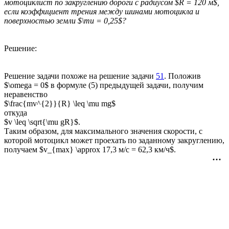
мотоциклист по закруглению дороги с радиусом $R = 120 м$,
если коэффициент трения между шинами мотоцикла и
поверхностью земли $\mu = 0,25$?
Решение:
Решение задачи похоже на решение задачи
51
. Положив
$\omega = 0$ в формуле (5) предыдущей задачи, получим
неравенство
$\frac{mv^{2}}{R} \leq \mu mg$
откуда
$v \leq \sqrt{\mu gR}$.
Таким образом, для максимального значения скорости, с
которой мотоцикл может проехать по заданному закруглению,
получаем $v_{max} \approx 17,3 м/с = 62,3 км/ч$.