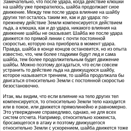
Замечательно, что после удара, когда действие клюшки
на шайбу уже прекратилось, шайба продолжает сиое
движение. Между тем после удара влияние на шайбу
других тел осталось таким же, как и до удара: по-
прежнему действие Земли компенсируется действием
льда, а клюшка, как и до удара, никакого влияния на
движение шайбы не оказывает. Шайба же после удара
движется по прямой линии с почти постоянной
скоростью, которую она приобрела в момент удара.
Правда, шайба в конце концов остановится, но из опыта
известно, что, чем более гладкими будут лед и сама
шайба, тем более продолжительным будет движение
шайбы. Можно поэтому догадаться, что если совсем
устранить то действие льда на движущуюся шайбу,
которое называется трением, то шайба продолжала бы
двигаться относительно Земли с постоянной скоростью
безостановочно.
Итак, мы видим, что если влияние на тело других тел
компенсируется, то относительно Земли тело находится
или в покое, или движется прямолинейно и равномерно.
Это утверждение справедливо, однако, не для всех
систем отсчета. Например, относительно хоккеиста,
бросающегося в атаку и поэтому движущегося
относительно Земли с ускорением, шайба движется тоже