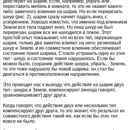
действуют на шарик. Если, например, убрать или
переставить мебель в комнате, то это не окажет какого-
либо заметного влияния на шарик. Но если перерезать
шнур (рис. 2), шарик сразу начнет падать вниз, с
ускорением. Хорошо известно, что именно под влиянием
Земли все тела падают вниз. Но пока шнур не был
перерезан, шарик все же находился в покое. Этот
простой опыт показывает, что из всех тел, окружающих
шарик, только два заметно влияют на него: резиновый
шнур и Земля, и их совместное влияние обеспечивает
состояние покоя шарика. Стоило устранить одно из этих
тел - шнур, и состояние покоя нарушилось. Если бы
можно было, сохранив действие шнура, убрать... Землю,
то это тоже нарушило бы покой шарика: он стал бы
двигаться в противоположном направлении.
Это приводит нас к выводу, что действия на шарик двух
тел - шнура и Земли, компенсируют (иногда говорят,
уравновешивают) друг друга.
Когда говорят, что действия двух или нескольких тел
компенсируют друг друга, то это значит, что результат их
совместного действия такой же, как если бы этих тел
вовсе не было.