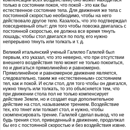
только в состоянии покоя, что покой - это как бы
естественное состояние тела. Для движения же тела с
постоянной скоростью необходимо, чтобы на него
действовало другое тело. Казалось, что это подтверждал
повседневный опыт: для того чтобы повозка двигалась с
постоянной скоростью, ее должна все время тянуть
лошадь; чтобы стол двигался по полу, его нужно
непрерывно тянуть или толкать и т. д.
Великий итальянский ученый Галилео Галилей был
первым, кто указал, что это неверно, что при отсутствии
внешнего воздействия тело может не только покоиться,
по и двигаться прямолинейно и равномерно.
Прямолинейное и равномерное движение является,
следовательно, таким же «естественным» состоянием
тел, как и покой. И если стол, для того чтобы он двигался,
нужно тянуть или толкать, то это объясняется тем, что
при движении стола пол не только компенсирует
действие Земли, но и создает еще дополнительное
действие на стол, называемое трением. Воздействие
тех, кто тянет или толкает стол, и нужно, чтобы
скомпенсировать трение. Галилей сделал вывод, что не
будь трения стол, приведенный в движение, продолжал
бы его с постоянной скоростью и без воздействия извне.