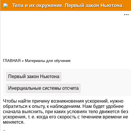
Разделы
Тела и их окружение. Первый закон Ньютона
Статьи
Решебник
Учебные материалы
Почему?Как?Когда?
ГЛАВНАЯ
»
Материалы для обучения
Факты
Мат. онлайн сервисы
Первый закон Ньютона
Физ.-хим. справочник
Инерциальные системы отсчета
Форум
Чтобы найти причину возникновения ускорений, нужно
обратиться к опыту, к наблюдениям. Нам будет удобнее
Дополнительно
сначала выяснить, при каких условиях тело движется без
ускорения, т. е. когда его скорость с течением времени не
меняется.
Авторизация