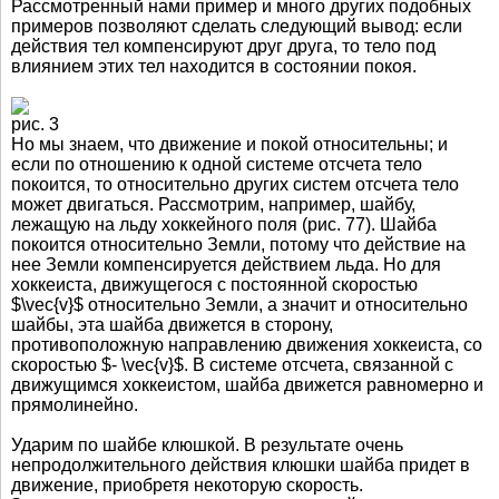
Рассмотренный нами пример и много других подобных
примеров позволяют сделать следующий вывод: если
действия тел компенсируют друг друга, то тело под
влиянием этих тел находится в состоянии покоя.
рис. 3
Но мы знаем, что движение и покой относительны; и
если по отношению к одной системе отсчета тело
покоится, то относительно других систем отсчета тело
может двигаться. Рассмотрим, например, шайбу,
лежащую на льду хоккейного поля (рис. 77). Шайба
покоится относительно Земли, потому что действие на
нее Земли компенсируется действием льда. Но для
хоккеиста, движущегося с постоянной скоростью
$\vec{v}$ относительно Земли, а значит и относительно
шайбы, эта шайба движется в сторону,
противоположную направлению движения хоккеиста, со
скоростью $- \vec{v}$. В системе отсчета, связанной с
движущимся хоккеистом, шайба движется равномерно и
прямолинейно.
Ударим по шайбе клюшкой. В результате очень
непродолжительного действия клюшки шайба придет в
движение, приобретя некоторую скорость.