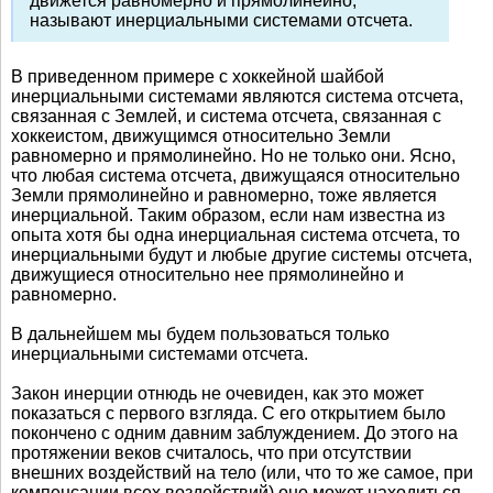
движется равномерно и прямолинейно,
называют инерциальными системами отсчета.
В приведенном примере с хоккейной шайбой
инерциальными системами являются система отсчета,
связанная с Землей, и система отсчета, связанная с
хоккеистом, движущимся относительно Земли
равномерно и прямолинейно. Но не только они. Ясно,
что любая система отсчета, движущаяся относительно
Земли прямолинейно и равномерно, тоже является
инерциальной. Таким образом, если нам известна из
опыта хотя бы одна инерциальная система отсчета, то
инерциальными будут и любые другие системы отсчета,
движущиеся относительно нее прямолинейно и
равномерно.
В дальнейшем мы будем пользоваться только
инерциальными системами отсчета.
Закон инерции отнюдь не очевиден, как это может
показаться с первого взгляда. С его открытием было
покончено с одним давним заблуждением. До этого на
протяжении веков считалось, что при отсутствии
внешних воздействий на тело (или, что то же самое, при
компенсации всех воздействий) оно может находиться