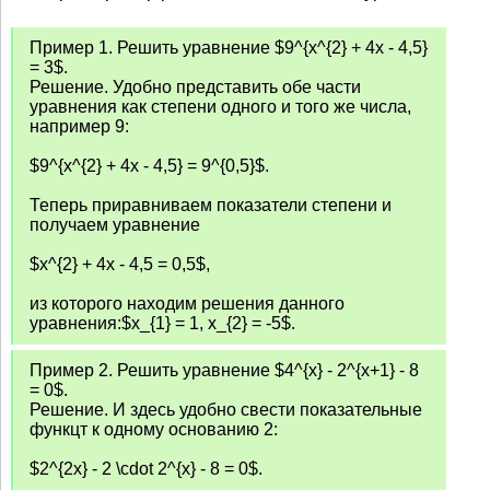
Пример 1. Решить уравнение $9^{x^{2} + 4x - 4,5}
= 3$.
Решение. Удобно представить обе части
уравнения как степени одного и того же числа,
например 9:
$9^{x^{2} + 4x - 4,5} = 9^{0,5}$.
Теперь приравниваем показатели степени и
получаем уравнение
$x^{2} + 4x - 4,5 = 0,5$,
из которого находим решения данного
уравнения:$x_{1} = 1, x_{2} = -5$.
Пример 2. Решить уравнение $4^{x} - 2^{x+1} - 8
= 0$.
Решение. И здесь удобно свести показательные
функцт к одному основанию 2:
$2^{2x} - 2 \cdot 2^{x} - 8 = 0$.