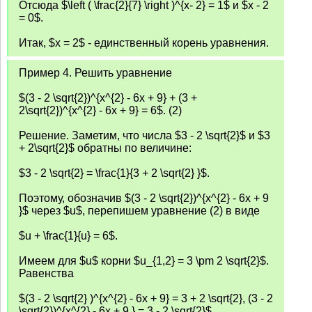
Отсюда $\left ( \frac{2}{7} \right )^{x- 2} = 1$ и $x - 2
= 0$.
Итак, $x = 2$ - единственный корень уравнения.
Пример 4. Решить уравнение
$(3 - 2 \sqrt{2})^{x^{2} - 6x + 9} + (3 +
2\sqrt{2})^{x^{2} - 6x + 9} = 6$. (2)
Решение. Заметим, что числа $3 - 2 \sqrt{2}$ и $3
+ 2\sqrt{2}$ обратны по величине:
$3 - 2 \sqrt{2} = \frac{1}{3 + 2 \sqrt{2} }$.
Поэтому, обозначив $(3 - 2 \sqrt{2})^{x^{2} - 6x + 9
}$ через $u$, перепишем уравнение (2) в виде
$u + \frac{1}{u} = 6$.
Имеем для $u$ корни $u_{1,2} = 3 \pm 2 \sqrt{2}$.
Равенства
$(3 - 2 \sqrt{2} )^{x^{2} - 6x + 9} = 3 + 2 \sqrt{2}, (3 - 2
\sqrt{2})^{x^{2} - 6x + 9 } = 3 - 2 \sqrt{2}$