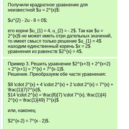
Получили крадратное уравнение для
неизвестной $u = 2^{x}$:
$u^{2} - 2u - 8 = 0$;
его корни $u_{1} = 4, u_{2} = - 2$. Так как $u =
2^{x}$ не может иметь отри дательных значений,
то имеет смысл только решение $u_{1} = 4$
находим единственный корень $x = 2$
уравнения из равенств $2^{x} = 4$.
Пример 3. Решить уравнение $2^{x+3} + 2^{x+2}
+ 2^{x+1} = 7^{x} + 7^{x-1}$.
Решение. Преобразуем обе части уравнения:
$8 \cdot 2^{x} + 4 \cdot 2^{x} + 2 \cdot 2^{x} = 7^{x} +
\frac{1}{7}7^{x}$,
$14 \cdot 2^{x} = \frac{8}{7} \cdot 7^{x}, \frac{1}{4}
2^{x} = \frac{1}{49} 7^{x}$
или, наконец
$2^{x-2} = 7^{x - 2}$.