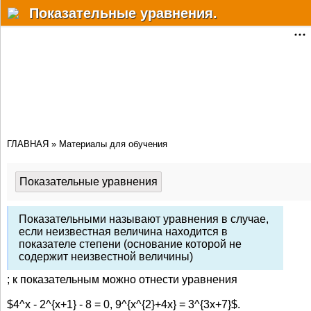
Разделы
Показательные уравнения.
Статьи
Решебник
Учебные материалы
Почему?Как?Когда?
ГЛАВНАЯ
»
Материалы для обучения
Факты
Мат. онлайн сервисы
Показательные уравнения
Физ.-хим. справочник
Показательными называют уравнения в случае,
Форум
если неизвестная величина находится в
показателе степени (основание которой не
содержит неизвестной величины)
Дополнительно
; к показательным можно отнести уравнения
Авторизация
$4^x - 2^{x+1} - 8 = 0, 9^{x^{2}+4x} = 3^{3x+7}$.