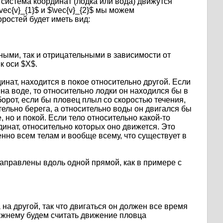
система координат (лодка или вода) движутся
vec{v}_{1}$ и $\vec{v}_{2}$ мы можем
ростей будет иметь вид:
ьными, так и отрицательными в зависимости от
 к оси $X$.
динат, находится в покое относительно другой. Если
на воде, то относительно лодки он находился бы в
борот, если бы пловец плыл со скоростью течения,
ельно берега, а относительно воды он двигался бы
, но и покой. Если тело относительно какой-то
динат, относительно которых оно движется. Это
енно всем телам и вообще всему, что существует в
аправлены вдоль одной прямой, как в примере с
на другой, так что двигаться он должен все время
прежнему будем считать движение пловца