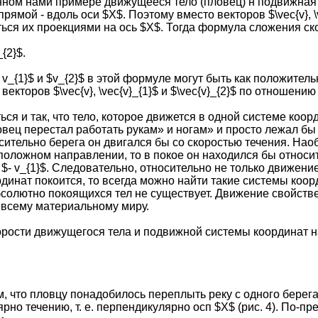
ном нами примере движущееся тело (пловец) н подвижная 
рямой - вдоль оси $X$. Поэтому вместо векторов $\vec{v}, \
ься их проекциями на ось $X$. Тогда формула сложения ско
_{2}$.
 v_{1}$ и $v_{2}$ в этой формуле могут быть как положител
екторов $\vec{v}, \vec{v}_{1}$ и $\vec{v}_{2}$ по отношению
ься и так, что тело, которое движется в одной системе коор
овец перестал работать рукам» и ногам» и просто лежал бы 
осительно берега он двигался бы со скоростью течения. Нао
положном направлении, то в покое он находился бы относит
 $- v_{1}$. Следовательно, относительно не только движение
динат покоится, то всегда можно найти такие системы коор
абсолютно покоящихся тел не существует. Движение свойств
е. всему материальному миру.
орости движущегося тела и подвижной системы координат н
 что пловцу понадобилось переплыть реку с одного берега 
рно течению, т. е. перпендикулярно осп $X$ (рис. 4). По-