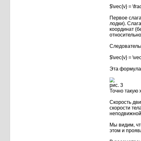
$\vec{v} = \frac
Первое слагае
лодки). Слага
координат (бе
относительн
Следователь
$\vec{v} = \vec
Эта формула
рис. 3
Точно такую 
Скорость дви
скорости тел
неподвижной
Мы видим, чт
этом и прояв