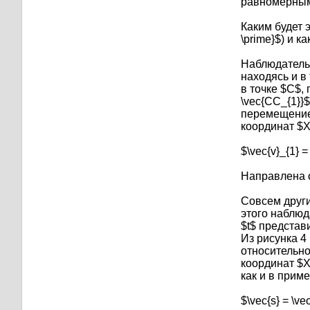
равномерны
Каким будет 
\prime}$) и 
Наблюдатель в
находясь и в 
в точке $C$,
\vec{CC_{1}}
перемещение 
координат $X^
$\vec{v}_{1} = 
Направлена о
Совсем други
этого наблюд
$t$ представи
Из рисунка 4
относительно
координат $X
как и в прим
$\vec{s} = \vec