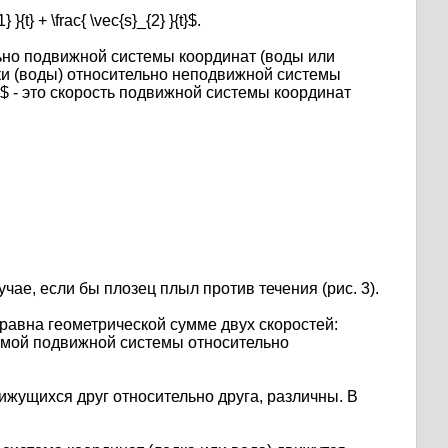
} }{t} + \frac{ \vec{s}_{2} }{t}$.
тельно подвижной системы координат (воды или
 лодки (воды) относительно неподвижной системы
{2}$ - это скорость подвижной системы координат
ае, если бы плозец плыл против течения (рис. 3).
равна геометрической сумме двух скоростей:
самой подвижной системы относительно
вижущихся друг относительно друга, различны. В