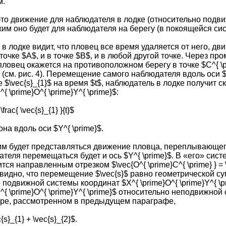
м.
это движение для наблюдателя в лодке (относительно подвиж
каким оно будет для наблюдателя на берегу (в покоящейся с
 лодке видит, что пловец все время удаляется от него, двиг
точке $A$, и в точке $B$, и в любой другой точке. Через пр
 пловец окажется на противоположном берегу в точке $C^{ \
$ (см. рис. 4). Перемещение самого наблюдателя вдоль оси $
$\vec{s}_{1}$ на время $t$, наблюдатель в лодке получит 
{ \prime}O^{ \prime}Y^{ \prime}$:
\frac{ \vec{s}_{1} }{t}$
на вдоль оси $Y^{ \prime}$.
м будет представляться движение пловца, переплывающего
ателя перемещаться будет и ось $Y^{ \prime}$. В «его» си
тся направленным отрезком $\vec{O^{ \prime}C^{ \prime} } = 
 видно, что перемещение $\vec{s}$ равно геометрической с
 подвижной системы координат $X^{ \prime}O^{ \prime}Y^{ \
^{ \prime}O^{ \prime}Y^{ \prime}$ относительно неподвижно
ере, рассмотренном в предыдущем параграфе,
{s}_{1} + \vec{s}_{2}$.