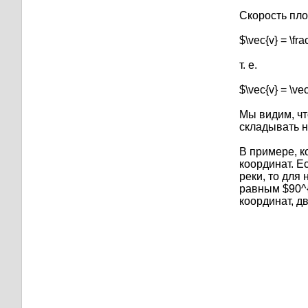
Скорость пло
$\vec{v} = \frac
т. е.
$\vec{v} = \vec
Мы видим, чт
складывать не
В примере, к
координат. Е
реки, то для
равным $90^{
координат, д