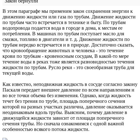
Закон бернулли
В этом параграфе мы применим закон сохранения энергии к
движению жидкости или газа по трубам. Движение жидкости
по трубам часто встречается в технике и быту. По трубам
водопровода подается вода в городе в дома, к местам ее
потребления. В машинах по трубам поступает масло для
смазки, топливо в двигатели и т. д. Движение жидкости по
трубам нередко встречается и в природе. Достаточно сказать,
что кровообращение животных и человека - это течение
крови по трубкам - кровеносным сосудам, В какой-то мере
течение воды в реках тоже является разновидностью течения
жидкости по трубам. Русло реки - это своеобразная труба для
текущей воды.
Как известно, неподвижная жидкость в сосуде согласно закону
Паскаля передает внешнее давление по всем направлениям н
во все точки объема без изменения. Однако, когда жидкость
течет без трения по трубе, площадь поперечного сечения
которой на разных участках различна, давление оказывается
неодинаковым вдоль трубы. Выясним, почему давление в
движущейся жидкости зависит от площади поперечного
сечения трубы. Но сначала ознакомимся с одной важной
особенностью всякого потока жидкости.