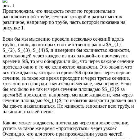
рис. 1
Предположим, что жидкость течет по горизонтально
расположенной трубе, сечение которой в разных местах
различное, например по трубе, часть которой показана на
рисунке 1.
Если бы мы мысленно провели несколько сечений вдоль
трубы, площади которых соответственно равны $S_{1},
S_{2}, S_{3}, S_{4}$, и измерили бы количество жидкости,
протекающей через каждое из них за какой-то промежуток
времени $t$, то мы обнаружили бы, что через каждое сечение
протекло одно и то же количество жидкости. Это значит, что
вся та жидкость, которая за время $t$ проходит через первое
сечение, за такое же время проходит и через третье сечение,
хотя оно по площади значительно меньше, чем первое. Если
бы это было не так и через сечение площадью $S_{3}$ за
время $t$ проходило, например, меньше жидкости, чем через
сечение площадью $S_{1}$, то избыток жидкости должен был
бы где-то накапливаться. Но жидкость заполняет всю трубу, и
накапливаться ей негде.
Как же может жидкость, протекшая через широкое сечение,
успеть за такое же время «протиснуться» через узкое?
Очевидно, что для этого при прохождении узких частей