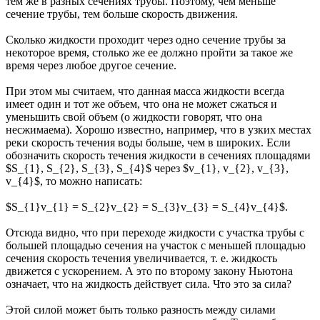
тем же в разных сечениях трубы. Поэтому, чем меньше
сечение трубы, тем больше скорость движения.
Сколько жидкости проходит через одно сечение трубы за
некоторое время, столько же ее должно пройти за такое же
время через любое другое сечение.
При этом мы считаем, что данная масса жидкости всегда
имеет один и тот же объем, что она не может сжаться и
уменьшить свой объем (о жидкости говорят, что она
несжимаема). Хорошо известно, например, что в узких местах
реки скорость течения воды больше, чем в широких. Если
обозначить скорость течения жидкости в сечениях площадями
$S_{1}, S_{2}, S_{3}, S_{4}$ через $v_{1}, v_{2}, v_{3},
v_{4}$, то можно написать:
$S_{1}v_{1} = S_{2}v_{2} = S_{3}v_{3} = S_{4}v_{4}$.
Отсюда видно, что при переходе жидкости с участка трубы с
большей площадью сечения на участок с меньшей площадью
сечения скорость течения увеличивается, т. е. жидкость
движется с ускорением. А это по второму закону Ньютона
означает, что на жидкость действует сила. Что это за сила?
Этой силой может быть только разность между силами