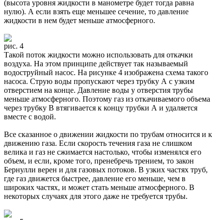
(высота уровня жидкости в манометре будет тогда равна
нулю). А если взять еще меньшее сечение, то давление
жидкости в нем будет меньше атмосферного.
рис. 4
Такой поток жидкости можно использовать для откачки
воздуха. На этом принципе действует так называемый
водоструйный насос. На рисунке 4 изображена схема такого
насоса. Струю воды пропускают через трубку А с узким
отверстием на конце. Давление воды у отверстия трубы
меньше атмосферного. Поэтому газ из откачиваемого объема
через трубку В втягивается к концу трубки А и удаляется
вместе с водой.
Все сказанное о движении жидкости по трубам относится и к
движению газа. Если скорость течения газа не слишком
велика и газ не сжимается настолько, чтобы изменялся его
объем, и если, кроме того, пренебречь трением, то закон
Бернулли верен и для газовых потоков. В узких частях труб,
где газ движется быстрее, давление его меньше, чем в
широких частях, и может стать меньше атмосферного. В
некоторых случаях для этого даже не требуется трубы.