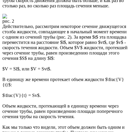
трубы скорость движения должна быть больше, и как раз во
столько раз, во сколько раз площадь сечения меньше.
рис. 2
Действительно, рассмотрим некоторое сечение движущегося
столба жидкости, совпадающее в начальный момент времени
с одним из сечений трубы (рис. 2). За время $t$ эта площадка
переместится на расстояние $l$, которое равно $vt$, где $v$ -
скорость течения жидкости. Объем $V$ жидкости, протекшей
через сечение трубы, равен произведению площади этого
сечения $S$ на длину $l$:
$V = Sl$, или $V = Svt$.
В единицу же времени протекает объем жидкости $\frac{V}
{t}$:
$\frac{V}{t} = Sv$.
Объем жидкости, протекающей в единицу времени через
сечение трубы, равен произведению площади поперечного
сечения трубы на скорость течения.
Как мы только что видели, этот объем должен быть одним и