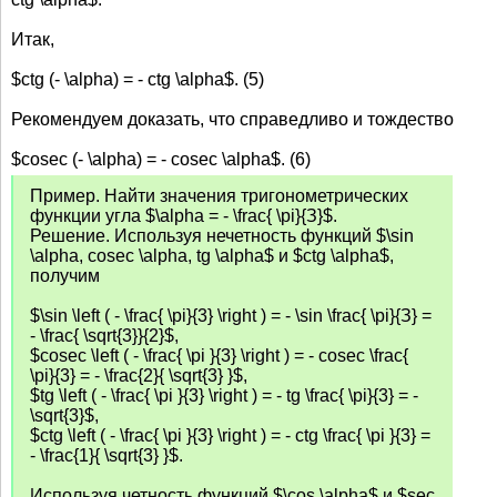
Итак,
$ctg (- \alpha) = - ctg \alpha$. (5)
Рекомендуем доказать, что справедливо и тождество
$cosec (- \alpha) = - cosec \alpha$. (6)
Пример. Найти значения тригонометрических
функции угла $\alpha = - \frac{ \pi}{З}$.
Решение. Используя нечетность функций $\sin
\alpha, cosec \alpha, tg \alpha$ и $ctg \alpha$,
получим
$\sin \left ( - \frac{ \pi}{3} \right ) = - \sin \frac{ \pi}{З} =
- \frac{ \sqrt{3}}{2}$,
$cosec \left ( - \frac{ \pi }{3} \right ) = - cosec \frac{
\pi}{3} = - \frac{2}{ \sqrt{3} }$,
$tg \left ( - \frac{ \pi }{3} \right ) = - tg \frac{ \pi}{3} = -
\sqrt{3}$,
$ctg \left ( - \frac{ \pi }{3} \right ) = - ctg \frac{ \pi }{3} =
- \frac{1}{ \sqrt{3} }$.
Используя четность функций $\cos \alpha$ и $sec