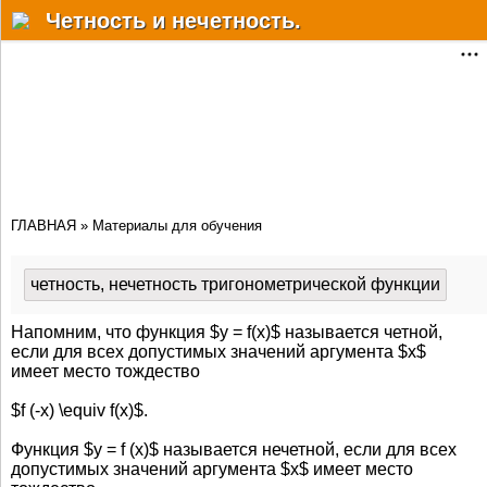
Разделы
Четность и нечетность.
Статьи
Решебник
Учебные материалы
Почему?Как?Когда?
ГЛАВНАЯ
»
Материалы для обучения
Факты
Мат. онлайн сервисы
четность, нечетность тригонометрической функции
Физ.-хим. справочник
Напомним, что функция $y = f(x)$ называется четной,
если для всех допустимых значений аргумента $x$
Форум
имеет место тождество
Дополнительно
$f (-x) \equiv f(x)$.
Функция $y = f (x)$ называется нечетной, если для всех
Авторизация
допустимых значений аргумента $x$ имеет место