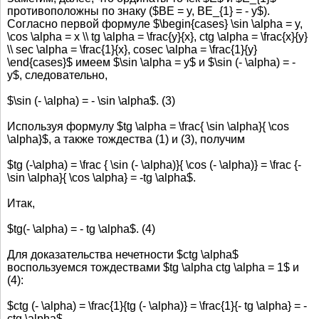
противоположны по знаку ($BE = y, BE_{1} = - y$).
Согласно первой формуле $\begin{cases} \sin \alpha = y,
\cos \alpha = x \\ tg \alpha = \frac{y}{x}, ctg \alpha = \frac{x}{y}
\\ sec \alpha = \frac{1}{x}, cosec \alpha = \frac{1}{y}
\end{cases}$ имеем $\sin \alpha = y$ и $\sin (- \alpha) = -
y$, следовательно,
$\sin (- \alpha) = - \sin \alpha$. (3)
Используя формулу $tg \alpha = \frac{ \sin \alpha}{ \cos
\alpha}$, а также тождества (1) и (3), получим
$tg (-\alpha) = \frac { \sin (- \alpha)}{ \cos (- \alpha)} = \frac {-
\sin \alpha}{ \cos \alpha} = -tg \alpha$.
Итак,
$tg(- \alpha) = - tg \alpha$. (4)
Для доказательства нечетности $ctg \alpha$
воспользуемся тождествами $tg \alpha ctg \alpha = 1$ и
(4):
$ctg (- \alpha) = \frac{1}{tg (- \alpha)} = \frac{1}{- tg \alpha} = -
ctg \alpha$.