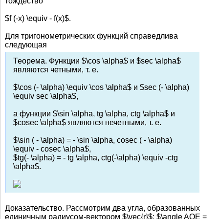
тождество
$f (-x) \equiv - f(x)$.
Для тригонометрических функций справедлива
следующая
Теорема. Функции $\cos \alpha$ и $sec \alpha$
являются четными, т. е.
$\cos (- \alpha) \equiv \cos \alpha$ и $sec (- \alpha)
\equiv sec \alpha$,
а функции $\sin \alpha, tg \alpha, ctg \alpha$ и
$cosec \alpha$ являются нечетными, т. е.
$\sin ( - \alpha) = - \sin \alpha, cosec ( - \alpha)
\equiv - cosec \alpha$,
$tg(- \alpha) = - tg \alpha, ctg(-\alpha) \equiv -ctg
\alpha$.
Доказательство. Рассмотрим два угла, образованных
единичным радиусом-вектором $\vec{r}$: $\angle AOE =