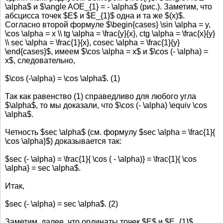
\alpha$ и $\angle AOE_{1} = - \alpha$ (рис.). Заметим, что
абсцисса точек $E$ и $E_{1}$ одна и та же $(x)$.
Согласно второй формуле $\begin{cases} \sin \alpha = y,
\cos \alpha = x \\ tg \alpha = \frac{y}{x}, ctg \alpha = \frac{x}{y}
\\ sec \alpha = \frac{1}{x}, cosec \alpha = \frac{1}{y}
\end{cases}$, имеем $\cos \alpha = x$ и $\cos (- \alpha) =
x$, следовательно,
$\cos (-\alpha) = \cos \alpha$. (1)
Так как равенство (1) справедливо для любого угла
$\alpha$, то мы доказали, что $\cos (- \alpha) \equiv \cos
\alpha$.
Четность $sec \alpha$ (см. формулу $sec \alpha = \frac{1}{
\cos \alpha}$) доказывается так:
$sec (- \alpha) = \frac{1}{ \cos ( - \alpha)} = \frac{1}{ \cos
\alpha} = sec \alpha$.
Итак,
$sec (- \alpha) = sec \alpha$. (2)
Заметим, далее, что ординаты точек $Е$ и $Е_{1}$