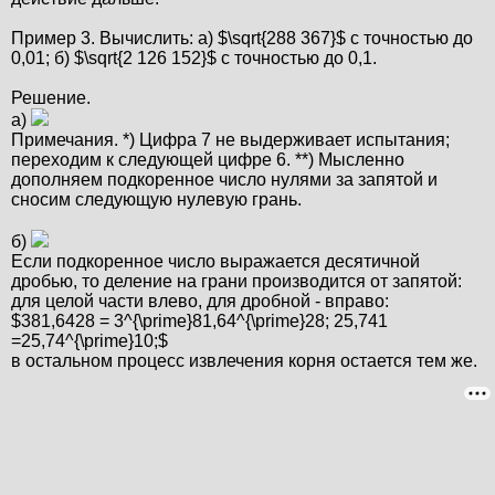
Пример 3. Вычислить: а) $\sqrt{288 367}$ с точностью до
0,01; б) $\sqrt{2 126 152}$ с точностью до 0,1.
Решение.
а)
Примечания. *) Цифра 7 не выдерживает испытания;
переходим к следующей цифре 6. **) Мысленно
дополняем подкоренное число нулями за запятой и
сносим следующую нулевую грань.
б)
Если подкоренное число выражается десятичной
дробью, то деление на грани производится от запятой:
для целой части влево, для дробной - вправо:
$381,6428 = 3^{\prime}81,64^{\prime}28; 25,741
=25,74^{\prime}10;$
в остальном процесс извлечения корня остается тем же.