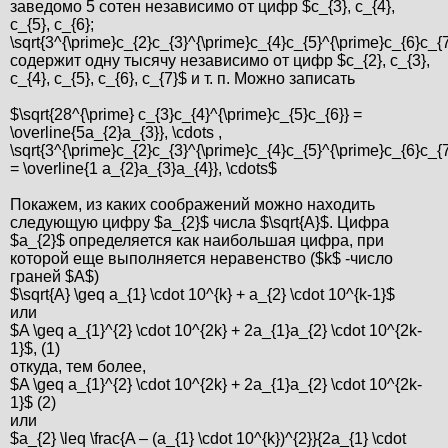
заведомо 5 сотен независимо от цифр $c_{3}, c_{4},
c_{5}, c_{6};
\sqrt{3^{\prime}c_{2}c_{3}^{\prime}c_{4}c_{5}^{\prime}c_{6}c_{
содержит одну тысячу независимо от цифр $c_{2}, c_{3},
c_{4}, c_{5}, c_{6}, c_{7}$ и т. п. Можно записать
$\sqrt{28^{\prime} c_{3}c_{4}^{\prime}c_{5}c_{6}} =
\overline{5a_{2}a_{3}}, \cdots ,
\sqrt{3^{\prime}c_{2}c_{3}^{\prime}c_{4}c_{5}^{\prime}c_{6}c_{7
= \overline{1 a_{2}a_{3}a_{4}}, \cdots$
Покажем, из каких соображений можно находить
следующую цифру $a_{2}$ числа $\sqrt{A}$. Цифра
$a_{2}$ определяется как наибольшая цифра, при
которой еще выполняется неравенство ($k$ -число
граней $A$)
$\sqrt{A} \geq a_{1} \cdot 10^{k} + a_{2} \cdot 10^{k-1}$
или
$A \geq a_{1}^{2} \cdot 10^{2k} + 2a_{1}a_{2} \cdot 10^{2k-
1}$, (1)
откуда, тем более,
$A \geq a_{1}^{2} \cdot 10^{2k} + 2a_{1}a_{2} \cdot 10^{2k-
1}$ (2)
или
$a_{2} \leq \frac{A – (a_{1} \cdot 10^{k})^{2}}{2a_{1} \cdot