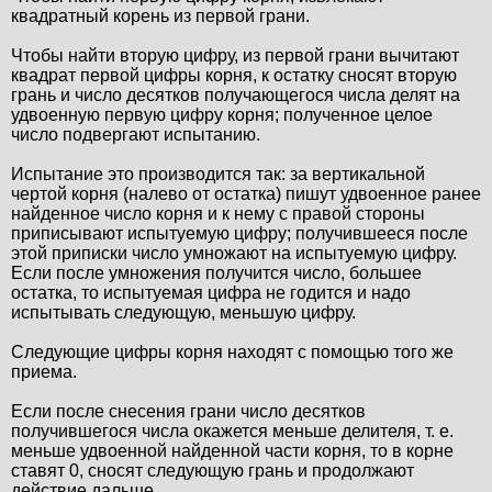
квадратный корень из первой грани.
Чтобы найти вторую цифру, из первой грани вычитают
квадрат первой цифры корня, к остатку сносят вторую
грань и число десятков получающегося числа делят на
удвоенную первую цифру корня; полученное целое
число подвергают испытанию.
Испытание это производится так: за вертикальной
чертой корня (налево от остатка) пишут удвоенное ранее
найденное число корня и к нему с правой стороны
приписывают испытуемую цифру; получившееся после
этой приписки число умножают на испытуемую цифру.
Если после умножения получится число, большее
остатка, то испытуемая цифра не годится и надо
испытывать следующую, меньшую цифру.
Следующие цифры корня находят с помощью того же
приема.
Если после снесения грани число десятков
получившегося числа окажется меньше делителя, т. е.
меньше удвоенной найденной части корня, то в корне
ставят 0, сносят следующую грань и продолжают
действие дальше.