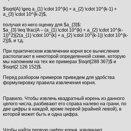
$\sqrt{A} \geq a_{1} \cdot 10^{k} + a_{2} \cdot 10^{k-1} +
a_{3} \cdot 10^{k-2}$,
получая из него оценку для $a_{3}$:
$a_{3} \leq \frac{A – (a_{1} \cdot 10^{k} + a_{2} \cdot 10^{k-
1})^2}{2(a_{1} \cdot 10^{k} + a_{2} \cdot 10^{k-1}) \cdot 10^{k-
2}}$, и т.д.
При практическом извлечении корня все вычисления
располагают в некоторой определенной схеме, которую
мы напомним на тех же примерах $\sqrt{288 367}$ и
$\sqrt{2 126 152}$.
Перед разбором примеров приведем для удобства
формулировку правила извлечения корня.
Правило. Чтобы извлечь квадратный корень из данного
целого числа, разбивают его справа налево на грани, по
две цифры в каждой, кроме первой (крайней левой), в
которой может быть и одна цифра.
Чтобы найти первую цифру корня, извлекают