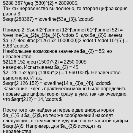
$288 367 \geq (530)^{2} = 280900$.
Так как неравенство выполнено, то вторая цифра корня
равна 3:
$\sqrt{288367} = \overline{53a_{3}}, \cdots$
Пример 2. $\sqrt{2^{\prime} 12^{\prime} 61^{\prime} 52} =
\overline{1a_{2}a_{3}a_{4}}, \cdots $; для $a_{2}$ имеем
$a_{2} \leq \frac{2126152-1000000}{2 \cdot 1 \cdot 10^{5}} =
5,63 \cdots$
Наибольшее возможное значение $a_{2} = 5$; но
неравенство
$2126 152 \geq (1500)^{2} = 2250 000$
неверно. Испытываем $a_{2} = 4$:
$2 126 152 \geq (1400)^{2} = 1 960 000$. Неравенство
выполнено. Итак,
$\sqrt{2 126 152} = \overline{14 a_{3}a_{4}}, \cdots$
Замечание. Здесь практически можно было определить
первые две цифры корня сразу, в уме, так как очевидно,
что $sqrt{212} = 14, \cdots $
После того как найдены первые две цифры корня
$a_{1}$ и $a_{2}$, из тех же соображений находят
следующие, в том числе и идущие после запятой цифры
$\sqrt{A}$. Например, для $a_{3}$ исходят из
неравенства