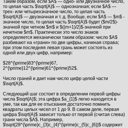
Таким образом, если $A$ — одно- или двузначное число,
то целая часть $\sqrt{A}$ — однозначная; если $A$ —
трех- или четырехзначное число, то целая часть
$\sqrt{A}$ — двузначная и т. д. Вообще, если $A$ — $m$ -
значное число, то целая часть $\sqrt{A}$ будет ($m/2$)-
значной при четном $m$ и $((m+1)/2)$-значной при
нечетном $m$. Практически это число знаков
определяется механически таким образом: число $A$
разбивают на «грани» по две цифры, начиная справа;
при этом последняя левая грань может состоять из
одной или двух цифр, например:
$28^{\prime}83^{\prime}67,
2^{\prime}12^{\prime}61^{\prime}52$.
Число граней и дает нам число цифр целой части
$\sqrt{A}$.
Следующий шаг состоит в определении первой цифры
числа $\sqrt{A}$; эта цифра $a_{1}$ легко находится в
уме, так как для ее отыскания достаточно помнить
квадраты целых чисел от 1 до 9. В самом деле, первая
цифра $\sqrt{A}$ зависит только от первой (считая слева)
грани числа $A$. Например,
$\sqrt{28^{\prime}c_{3}c_{4}^{\prime}c_{5}c_{6}}$ содержит