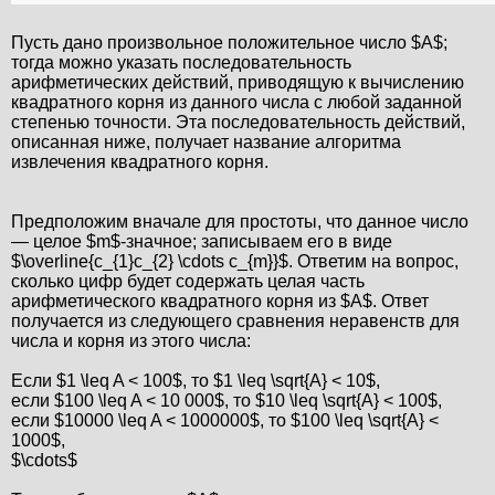
Пусть дано произвольное положительное число $A$;
тогда можно указать последовательность
арифметических действий, приводящую к вычислению
квадратного корня из данного числа с любой заданной
степенью точности. Эта последовательность действий,
описанная ниже, получает название алгоритма
извлечения квадратного корня.
Предположим вначале для простоты, что данное число
— целое $m$-значное; записываем его в виде
$\overline{c_{1}c_{2} \cdots c_{m}}$. Ответим на вопрос,
сколько цифр будет содержать целая часть
арифметического квадратного корня из $A$. Ответ
получается из следующего сравнения неравенств для
числа и корня из этого числа:
Если $1 \leq A < 100$, то $1 \leq \sqrt{A} < 10$,
если $100 \leq A < 10 000$, то $10 \leq \sqrt{A} < 100$,
если $10000 \leq A < 1000000$, то $100 \leq \sqrt{A} <
1000$,
$\cdots$