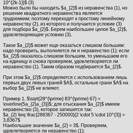
10^{2k-1}}$ (3)
Можно было бы находить $a_{2}$ из неравенства (1), но
решение квадратного неравенства является
трудоемким; поэтому переходят к простому линейному
неравенству (2), из которого и получается условие (3)
для подбора $a_{2}$. Берем наибольшее целое $a_{2}$,
удовлетворяющее условию (3).
Такое $a_{2}$ может еще оказаться слишком большим:
надо проверить, выполняется ли и неравенство (1); если
$a_{2}$ оказалось слишком большим, то уменьшаем его
на единицу и снова проверяем, удовлетворяется ли
неравенство (1). Таким образом подбирается $a_{2}$.
При этом $a_{2}$ определяется с использованием лишь
первых двух левых граней $A$, остальные грани $A$ на
выбор $a_{2}$ не влияют.
Пример 1. $\sqrt{28^{\prime} 83^{\prime} 67} =
\overline{5a_{2}a_{3}}$; для отыскания $a_{2}$ имеем
неравенство (3), которое запишется так:
$a_{2} \leq \frac{288367 - 250000}{2 \cdot 5 \cdot 10^{3}} =
3,8367$
Наибольшее значение $a_{2} = 3$. Проверяем,
удовлетворяется ли неравенство (1):