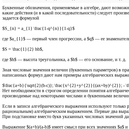
Буквенные обозначения, применяемые в алгебре, дают возможн
какие действия (и в какой последовательности) следует произ
задается формулой
$S_{n} = a_{1} \frac{1-q^{n}}{1-q}$
где $a_{1}$ — первый член прогрессии, a $q$ — ее знаменател
$S = \frac{1}{2} hb$,
где $h$ — высота треугольника, а $b$ — его основание, и т. д.
Зная числовые значения величин (буквенных параметров) в пр
написанных формул дают нам примеры алгебраических выраже
$\frac{a+b}{\sqrt{2}(b-c)}; \frac{x^{2}+y^{2}}{(ax+by)^{2}}; - \fr
Нет необходимости в строгом определении понятия алгебраичес
производимые над некоторыми числами и буквенными величи
Если в записи алгебраического выражения используют только
рациональным) алгебраическим выражением. Первые два выра
При подстановке вместо букв указанных числовых значений да
Выражение $(a+b)/(a-b)$ имеет смысл при всех значениях $a$ и $