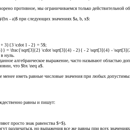
оворено противное, мы ограничиваемся только действительной обл
(bx - a)$ при следующих значениях $a, b, x$:
 + 3}{3 \cdot 1 - 2} = 5$;
}} = \frac{\sqrt[3]{2} \cdot \sqrt[3]{4} - 2}{ - 2 \sqrt[3]{4} - \sqrt[3]
в нуль.
анное алгебраическое выражение, часто называют областью допу
вии, что $bx \neq a$.
 менее иметь равные числовые значения при любых допустимых з
ождественно равны и пишут:
ляют просто знак равенства $=$).
могут различаться, но выражения все же равны при всех значени