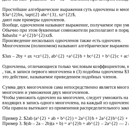
Простейшие алгебраические выражения суть одночлены и мно
$3a^{2}bx, \sqrt{2} abc^{3}, xz^{2}$,
дают нам примеры одночленов.
Вообще, одночленом называют выражение, получаемое при ум
Обычно при этом буквенные сомножители располагают в порядк
$abaxbz = a^{2}b^{2}xz$.
Произведение нескольких одночленов также есть одночлен.
Многочленом (полиномом) называют алгебраическое выражение
$3ax – 2by + ax +cz^{2}, ab^{2} +a^{2}b + bc^{2} + b^{2}c + ac
Одночлены, отличающиеся только числовым коэффициентом, 
, так, в записи первого многочлена в (3) подобны одночлены $
это действие, называемое приведением подобных членов.
Сумма двух многочленов сама непосредственно является мног
многочлен и умножения двух многочленов.
Чтобы умножить одночлен на многочлен, следует умножить на
входящих в запись одного многочлена, на каждый из одночлено
Оба правила вытекают из применения распределительного зак
Пример 2. $2ab (a^{2} + ab + b^{2}) = 2a^{3}b + 2a^{2}b^{2} +
Пример 3. $(sb – 2a – 2b)(a + b) = a^{2}b + ab^{2} – 2a^{2} — 2