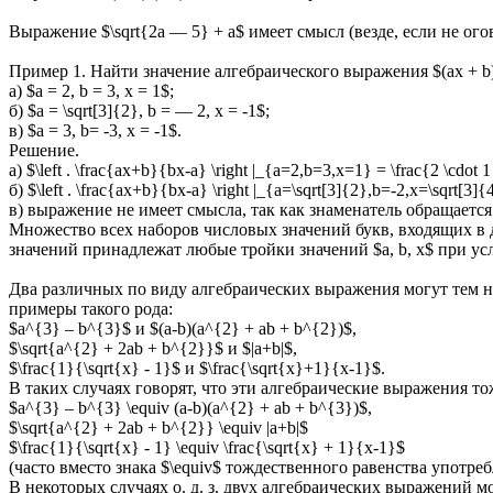
Выражение $\sqrt{2a — 5} + a$ имеет смысл (везде, если не ог
Пример 1. Найти значение алгебраического выражения $(ax + b)/
а) $a = 2, b = 3, x = 1$;
б) $a = \sqrt[3]{2}, b = — 2, x = -1$;
в) $a = 3, b= -3, x = -1$.
Решение.
а) $\left . \frac{ax+b}{bx-a} \right |_{a=2,b=3,x=1} = \frac{2 \cdot 1
б) $\left . \frac{ax+b}{bx-a} \right |_{a=\sqrt[3]{2},b=-2,x=\sqrt[3]{4
в) выражение не имеет смысла, так как знаменатель обращается 
Множество всех наборов числовых значений букв, входящих в д
значений принадлежат любые тройки значений $a, b, x$ при усло
Два различных по виду алгебраических выражения могут тем не
примеры такого рода:
$a^{3} – b^{3}$ и $(a-b)(a^{2} + ab + b^{2})$,
$\sqrt{a^{2} + 2ab + b^{2}}$ и $|a+b|$,
$\frac{1}{\sqrt{x} - 1}$ и $\frac{\sqrt{x}+1}{x-1}$.
В таких случаях говорят, что эти алгебраические выражения т
$a^{3} – b^{3} \equiv (a-b)(a^{2} + ab + b^{3})$,
$\sqrt{a^{2} + 2ab + b^{2}} \equiv |a+b|$
$\frac{1}{\sqrt{x} - 1} \equiv \frac{\sqrt{x} + 1}{x-1}$
(часто вместо знака $\equiv$ тождественного равенства употреб
В некоторых случаях о. д. з. двух алгебраических выражений 