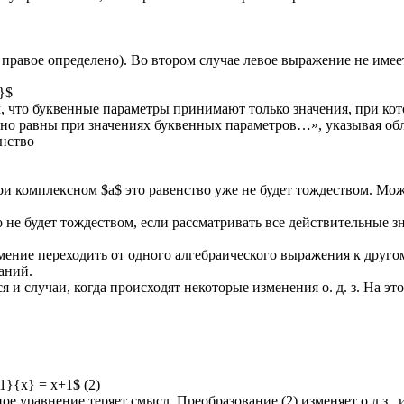
правое определено). Во втором случае левое выражение не имеет 
1}$
, что буквенные параметры принимают только значения, при ко
но равны при значениях буквенных параметров…», указывая обл
енство
ри комплексном $a$ это равенство уже не будет тождеством. Можн
 не будет тождеством, если рассматривать все действительные зн
ение переходить от одного алгебраического выражения к другом
аний.
 случаи, когда происходят некоторые изменения о. д. з. На это
{1}{x} = x+1$ (2)
 уравнение теряет смысл. Преобразование (2) изменяет о.д.з., и