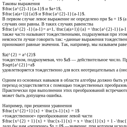
Таковы выражения
$\frac{a^{2}-1}{a-1}$ и $a+1$,
$\frac{a(a+1)}{a}$ и $\frac{a^{2}-1}{a-1}$.
В первом случае левое выражение не определено при $a = 1$ (а 
случаях они равны. В таких случаях равенства
$\frac{a^{2} -1}{a-1}= a+1, \frac{a(a+1)}{a} = \frac{a^{2}-1}{a-
также часто называют тождественными, подразумевая при этом
неясности лучше говорить так: «данные выражения тождествен
принимают равные значения. Так, например, мы называем рав
$|a|^{2} = a^{2}$
тождеством, подразумевая, что $a$ — действительное число. П
$\sqrt{a^{2}}=a$
удовлетворяется тождественно для всех неотрицательных а (оно
Одним из основных навыков в области алгебры должно быть ум
переход осуществляется с помощью тождественных преобразов
Практически при выполнении этих преобразований встречаются и
может быть допущена ошибка.
Например, при решении уравнения
$\frac{x^{2}+1}{x} + \frac{x-1}{x} = 1$
«тождественное» преобразование левой части
$\frac{x^{2} + 1}{x} + \frac{x-1}{x} = x + \frac{1}{x} + 1 - \frac
дало бы нам «решение» $x = 0$ —значение, при котором исходное