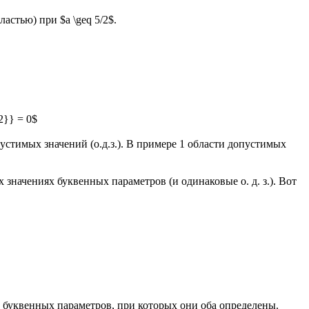
астью) при $a \geq 5/2$.
{2}} = 0$
стимых значений (о.д.з.). В примере 1 области допустимых
начениях буквенных параметров (и одинаковые о. д. з.). Вот
ях буквенных параметров, при которых они оба определены.