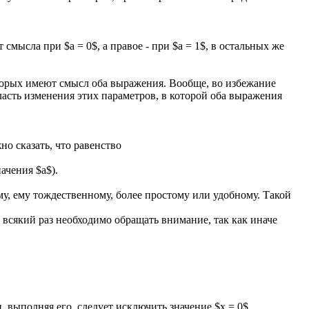
смысла при $a = 0$, а правое - при $a = 1$, в остальных же
торых имеют смысл оба выражения. Вообще, во избежание
асть изменения этих параметров, в которой оба выражения
о сказать, что равенство
ачения $a$).
у, ему тождественному, более простому или удобному. Такой
 всякий раз необходимо обращать внимание, так как иначе
, выполняя его, следует исключить значение $x = 0$.