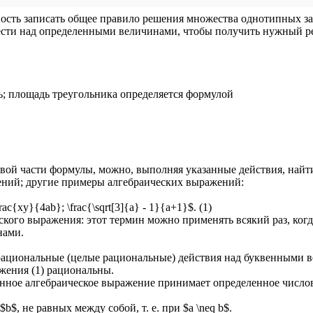
ость записать общее правило решения множества однотипных зад
вести над определенными величинами, чтобы получить нужный ре
ь; площадь треугольника определяется формулой
авой части формулы, можно, выполняя указанные действия, найт
ний; другие примеры алгебраических выражений:
ac{xy}{4ab}; \frac{\sqrt[3]{a} - 1}{a+1}$. (1)
кого выражения: этот термин можно применять всякий раз, когд
нами.
 рациональные (целые рациональные) действия над буквенными 
жения (1) рациональны.
нное алгебраическое выражение принимает определенное числов
b$, не равных между собой, т. е. при $a \neq b$.