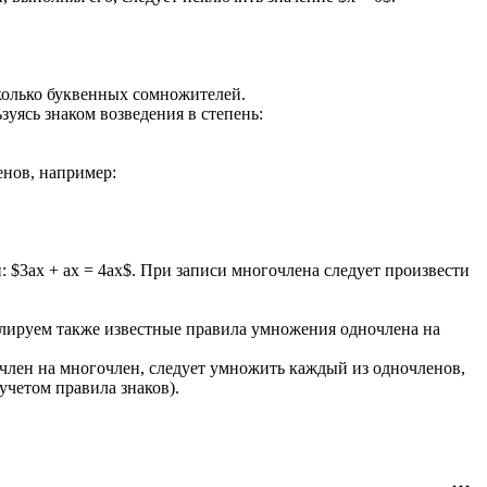
колько буквенных сомножителей.
уясь знаком возведения в степень:
енов, например:
: $3ax + ax = 4ax$. При записи многочлена следует произвести
улируем также известные правила умножения одночлена на
член на многочлен, следует умножить каждый из одночленов,
учетом правила знаков).