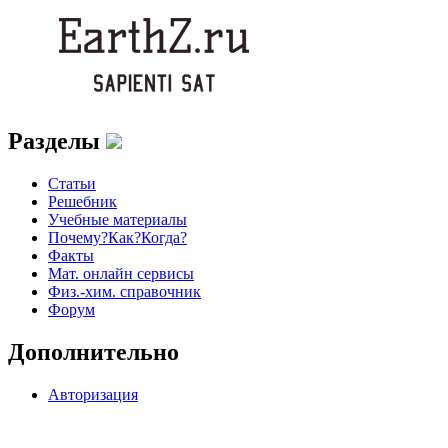
Разделы
Статьи
Решебник
Учебные материалы
Почему?Как?Когда?
Факты
Мат. онлайн сервисы
Физ.-хим. справочник
Форум
Дополнительно
Авторизация