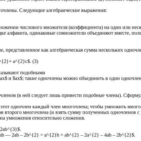
гочлены. Следующие алгебраические выражения:
ножении числового множителя (коэффициента) на один или нес
е алфавита, одинаковые сомножители объединяют вместе, польз
, представленное как алгебраическая сумма нескольких одночл
^{2}+ a^{2}c$. (3)
называют подобными
3ax$ и $ax$; такие одночлены можно объединить в один одночлен
очленом (в ней следует лишь привести подобные члены). Сформ
 этот одночлен каждый член многочлена; чтобы умножить много
в второго многочлена (и взять сумму полученных одночленов с 
она умножения относительно сложения.
 2ab^{3}$.
 ab — 2ab – 2b^{2} = a^{2}b + ab^{2} – 2a^{2} – 4ab – 2b^{2}$.