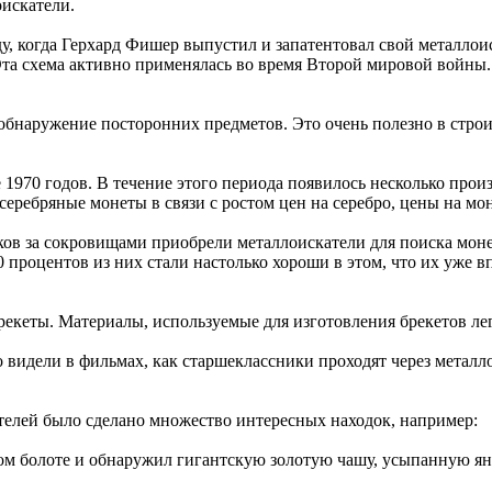
искатели.
у, когда Герхард Фишер выпустил и запатентовал свой металло
Эта схема активно применялась во время Второй мировой войны
обнаружение посторонних предметов. Это очень полезно в строи
 1970 годов. В течение этого периода появилось несколько прои
серебряные монеты в связи с ростом цен на серебро, цены на мо
иков за сокровищами приобрели металлоискатели для поиска моне
0 процентов из них стали настолько хороши в этом, что их уже 
екеты. Материалы, используемые для изготовления брекетов ле
 видели в фильмах, как старшеклассники проходят через металло
телей было сделано множество интересных находок, например:
ом болоте и обнаружил гигантскую золотую чашу, усыпанную ян