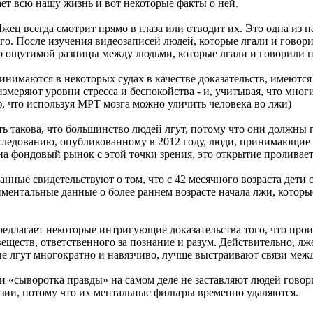
т всю нашу жизнь и вот некоторые факты о ней.
 Лжец всегда смотрит прямо в глаза или отводит их. Это одна и
о. После изучения видеозаписей людей, которые лгали и говорил
ло ощутимой разницы между людьми, которые лгали и говорили п
инимаются в некоторых судах в качестве доказательств, имеются
измеряют уровни стресса и беспокойства - и, учитывая, что мно
 что используя МРТ мозга можно уличить человека во лжи)
ть такова, что большинство людей лгут, потому что они должны
ледованию, опубликованному в 2012 году, люди, принимающие в
на фондовый рынок с этой точки зрения, это открытие проливае
ые свидетельствуют о том, что с 42 месячного возраста дети с
ентальные данные о более раннем возрасте начала лжи, которые
едлагает некоторые интригующие доказательства того, что проис
еществ, ответственного за познание и разум. Действительно, л
рые лгут многократно и навязчиво, лучше выстраивают связи меж
и «сыворотка правды» на самом деле не заставляют людей говори
зии, потому что их ментальные фильтры временно удаляются.