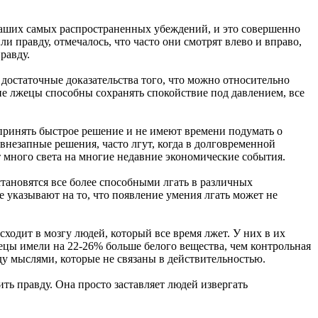
з наших самых распространенных убеждений, и это совершенно
и правду, отмечалось, что часто они смотрят влево и вправо,
равду.
 достаточные доказательства того, что можно относительно
гие лжецы способны сохранять спокойствие под давлением, все
 принять быстрое решение и не имеют времени подумать о
незапные решения, часто лгут, когда в долговременной
т много света на многие недавние экономические события.
тановятся все более способными лгать в различных
 указывают на то, что появление умения лгать может не
ходит в мозгу людей, который все время лжет. У них в их
жецы имели на 22-26% больше белого вещества, чем контрольная
ду мыслями, которые не связаны в действительностью.
ть правду. Она просто заставляет людей извергать