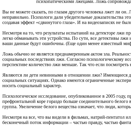
психопатическими лжецами. Ложь сопровождае
Вы не можете сказать, по глазам другого человека лжет ли он.
неправильно. Психологи дали убедительные доказательства этог
создавая эффект «сдвинутого глаза». И на видеозаписях не бы
Несмотря на то, что результаты испытаний на детекторе лжи пр
легко обманывать эти устройства. По сути, все детективы лжи 
ваши данные будут ошибочны. (Еще один менее известный миф,
Ложь обычно не является преднамеренным актом зла. Реальнос
социальных последствиях лжи. Согласно психологическому исс
перспективе количество лжи меньше. Так что если посмотреть 
Являются ли дети невинными в отношении лжи? Имеющиеся данн
социальных ситуациях. Однако имеются ограниченные эксперим
носить социальный характер.
Психологическое исследование, опубликованное в 2005 году, пр
префронтальной коре гораздо больше соединительного белого в
группа. Увеличение белого вещества означает, что люди, кото
Несмотря на все, что вы видели в фильмах, натрий-пентатол ил
бесконечный поток информации – частью правду, частью фанта