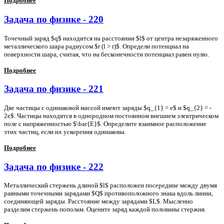
Подробнее
Задача по физике - 220
Точечный заряд $q$ находится на расстоянии $l$ от центра незаряженного
металлического шара радиусом $r (l > r)$. Определи потенциал на
поверхности шара, считая, что на бесконечности потенциал равен нулю.
Подробнее
Задача по физике - 221
Две частицы с одинаковой массой имеют заряды $q_{1} = e$ и $q_{2} = -
2e$. Частицы находятся в однородном постоянном внешнем электрическом
поле с напряженностью $\bar{E}$. Определите взаимное расположение
этих частиц, если их ускорения одинаковы.
Подробнее
Задача по физике - 222
Металлический стержень длиной $l$ расположен посередине между двумя
равными точечными зарядами $Q$ противоположного знака вдоль линии,
соединяющей заряды. Расстояние между зарядами $L$. Мысленно
разделим стержень пополам. Оцените заряд каждой половины стержня.