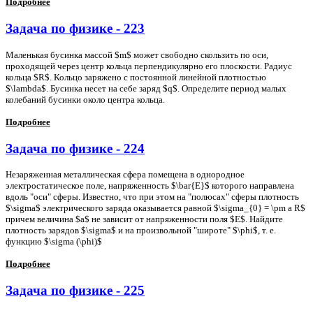
Подробнее
Задача по физике - 223
Маленькая бусинка массой $m$ может свободно скользить по оси,
проходящей через центр кольца перпендикулярно его плоскости. Радиус
кольца $R$. Кольцо заряжено с постоянной линейной плотностью
$\lambda$. Бусинка несет на себе заряд $q$. Определите период малых
колебаний бусинки около центра кольца.
Подробнее
Задача по физике - 224
Незаряженная металлическая сфера помещена в однородное
электростатическое поле, напряженность $\bar{E}$ которого направлена
вдоль "оси" сферы. Известно, что при этом на "полюсах" сферы плотность
$\sigma$ электрического заряда оказывается равной $\sigma_{0} = \pm a R$
причем величина $a$ не зависит от напряженности поля $E$. Найдите
плотность зарядов $\sigma$ и на произвольной "широте" $\phi$, т. е.
функцию $\sigma (\phi)$
Подробнее
Задача по физике - 225