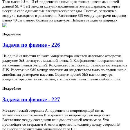
Тело массой $m = 5 г$ подвешено с помощью тонких невесомых нитей
длиной $L = 1 м$ каждая к двум наполненным гелием шарикам, которые
несут на себе одинаковые электрические заряды. Система, зависнув в
воздухе, находится в равновесии. Расстояние $l$ между центрами шариков
равно 40 см и много больше их радиусов. Найдите заряды на шариках.
Подробнее
Задача по физике - 226
На одной из пластин тонкого конденсатора имеется маленькое отверстие
радиусом $r$, затянутое мыльной пленкой. Коэффициент поверхностного
натяжения пленки $\sigma$. Конденсатор заряжен до разности потенциалов
$U$. Расстояние $d$ между пластинами конденсатора мало по сравнению с
линейными размерами пластин. Оцените проги6 $h$ пленки внутрь
конденсатора, считая его малым, т. е. рассматривая случай слабого поля.
Подробнее
Задача по физике - 227
Металлический стержень А подвешен на непроводящей нити;
металлический стержень В закреплен на непроводящей подставке.
Расстояние между соседними концами стержней очень мало. Что
произойдет со стержнем А, если к противоположному концу стержня В
поднести положительно заряженное тело С?