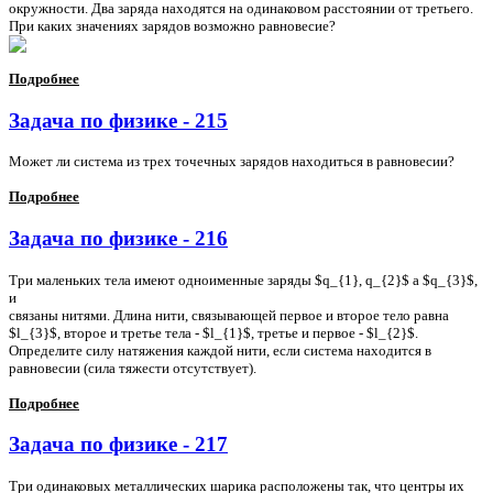
окружности. Два заряда находятся на одинаковом расстоянии от третьего.
При каких значениях зарядов возможно равновесие?
Подробнее
Задача по физике - 215
Может ли система из трех точечных зарядов находиться в равновесии?
Подробнее
Задача по физике - 216
Три маленьких тела имеют одноименные заряды $q_{1}, q_{2}$ а $q_{3}$,
и
связаны нитями. Длина нити, связывающей первое и второе тело равна
$l_{3}$, второе и третье тела - $l_{1}$, третье и первое - $l_{2}$.
Определите силу натяжения каждой нити, если система находится в
равновесии (сила тяжести отсутствует).
Подробнее
Задача по физике - 217
Три одинаковых металлических шарика расположены так, что центры их