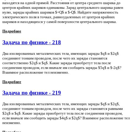
находятся на одной прямой. Расстояния от центра среднего шарика до
центров крайних шариков одинаковы. Заряд центрального шарика равен
нулю, заряды крайних шариков $+Q$ и $-Q$. Найдите напряженность
электрического поля в точках, равноудаленных от центров крайних
шариков и находящихся у самой поверхности центрального шарика.
Подробнее
Задача по физике - 218
Два изолированных металлических тела, имеющих заряды $q$ и $2q$
соединяют тонким проводом, после чего их заряды становятся
соответственно $2q$ и $q$. Какие заряды приобретут тела после
соединения проводом, если вначале им сообщить заряды $5q$ и $-2q$?
Взаимное расположение тел неизменно.
Подробнее
Задача по физике - 219
Два изолированных металлических тела, имеющих заряды $q$ и $2q$,
соединяют тонким проводом, после чего их заряды становятся равными
$2q$ и $q$. Какие заряды приобретут тела после соединения проводом,
если вначале им сообщить заряды $4q$ и $2q$? Взаимное расположение тел
неизменно.