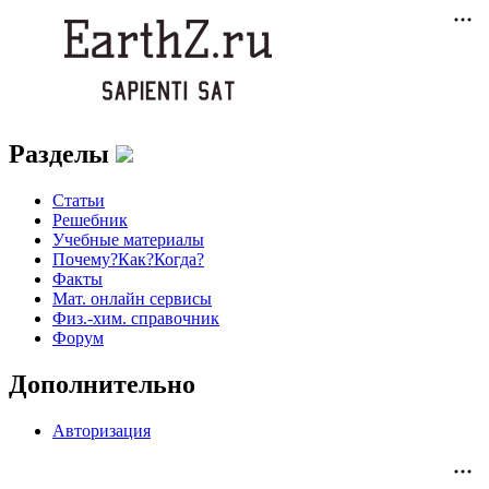
Разделы
Статьи
Решебник
Учебные материалы
Почему?Как?Когда?
Факты
Мат. онлайн сервисы
Физ.-хим. справочник
Форум
Дополнительно
Авторизация