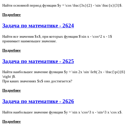
Найти основной период функции $y = \cos \frac{3x}{2} - \sin \frac{x}{3}$.
Подробнее
Задача по математике - 2624
Найти все значения $x$, при которых функция $\sin x - \cos^2 x - 1$
принимает наименьшее значение.
Подробнее
Задача по математике - 2625
Найти наибольшее значение функции $y = \sin 2x \sin \left( 2x - \frac{\pi}{6}
\right )$.
При каких значениях $x$ оно достигается?
Подробнее
Задача по математике - 2626
Найти наибольшее значение функции $у = \sin x \cos^3 x - \sin^3 x \cos x$.
Подробнее