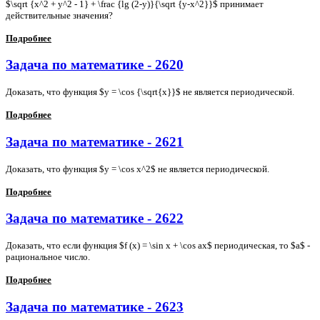
$\sqrt {x^2 + y^2 - 1} + \frac {lg (2-y)}{\sqrt {y-x^2}}$ принимает
действительные значения?
Подробнее
Задача по математике - 2620
Доказать, что функция $у = \cos {\sqrt{x}}$ не является периодической.
Подробнее
Задача по математике - 2621
Доказать, что функция $у = \cos x^2$ не является периодической.
Подробнее
Задача по математике - 2622
Доказать, что если функция $f (x) = \sin x + \cos ax$ периодическая, то $a$ -
рациональное число.
Подробнее
Задача по математике - 2623