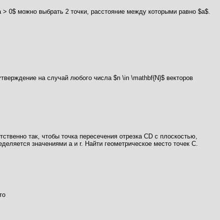
a > 0$ можно выбрать 2 точки, расстояние между которыми равно $a$.
о утверждение на случай любого числа $n \in \mathbf{N}$ векторов
тственно так, чтобы точка пересечения отрезка CD с плоскостью,
деляется значениями a и r. Найти геометрическое место точек С.
то