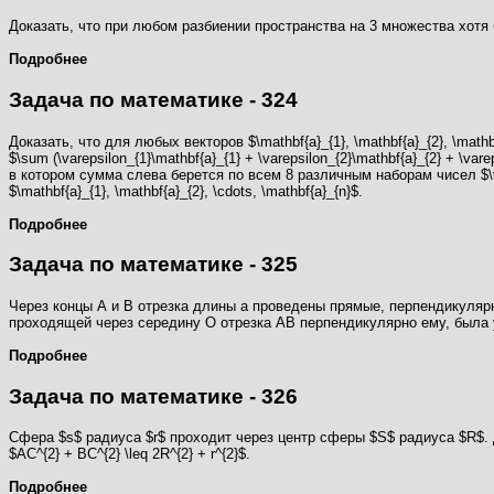
Доказать, что при любом разбиении пространства на 3 множества хотя 
Подробнее
Задача по математике - 324
Доказать, что для любых векторов $\mathbf{a}_{1}, \mathbf{a}_{2}, \mat
$\sum (\varepsilon_{1}\mathbf{a}_{1} + \varepsilon_{2}\mathbf{a}_{2} + \vare
в котором сумма слева берется по всем 8 различным наборам чисел $\varep
$\mathbf{a}_{1}, \mathbf{a}_{2}, \cdots, \mathbf{a}_{n}$.
Подробнее
Задача по математике - 325
Через концы А и В отрезка длины а проведены прямые, перпендикулярны
проходящей через середину О отрезка АВ перпендикулярно ему, была уд
Подробнее
Задача по математике - 326
Сфера $s$ радиуса $r$ проходит через центр сферы $S$ радиуса $R$. 
$AC^{2} + BC^{2} \leq 2R^{2} + r^{2}$.
Подробнее