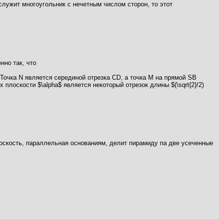
лужит многоугольник с нечетным числом сторон, то этот
но так, что
Точка N является серединой отрезка CD, а точка М на прямой SB
лоскости $\alpha$ является некоторый отрезок длины $(\sqrt{2}/2)
лоскость, параллельная основаниям, делит пирамиду па две усеченные