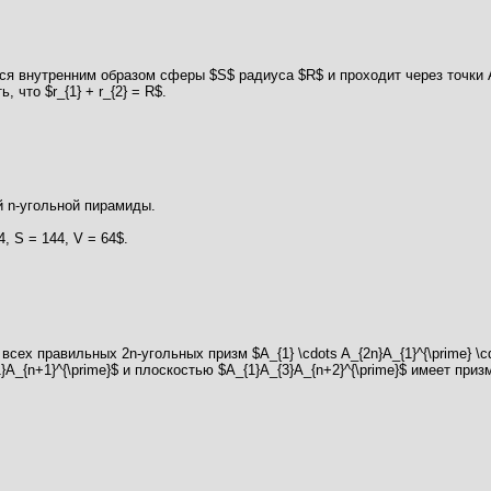
тся внутренним образом сферы $S$ радиуса $R$ и проходит через точки 
 что $r_{1} + r_{2} = R$.
 n-угольной пирамиды.
, S = 144, V = 64$.
 всех правильных 2n-угольных призм $A_{1} \cdots A_{2n}A_{1}^{\prime} 
_{n+1}^{\prime}$ и плоскостью $A_{1}A_{3}A_{n+2}^{\prime}$ имеет приз