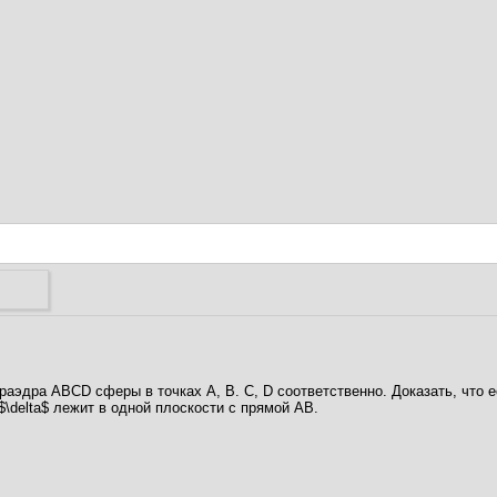
етраэдра ABCD сферы в точках А, В. С, D соответственно. Доказать, что 
\delta$ лежит в одной плоскости с прямой АВ.