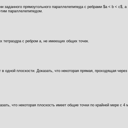
и заданного прямоугольного параллелепипеда с ребрами $a < b < c$, а
этим параллелепипедом.
ых тетраэдра с ребром а, не имеющих общих точек.
ат в одной плоскости. Доказать, что некоторая прямая, проходящая чере
зать, что некоторая плоскость имеет общие точки по крайней мере с 4