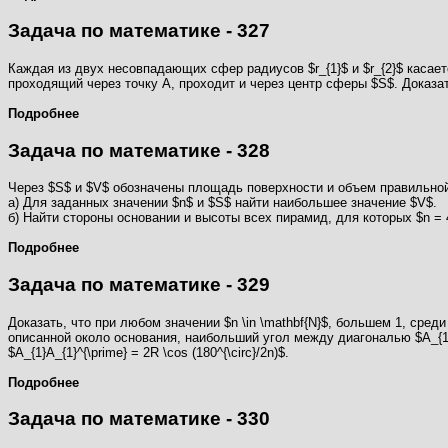
Задача по математике - 327
Каждая из двух несовпадающих сфер радиусов $r_{1}$ и $r_{2}$ касае
проходящий через точку А, проходит и через центр сферы $S$. Доказать,
Подробнее
Задача по математике - 328
Через $S$ и $V$ обозначены площадь поверхности и объем правильной
а) Для заданных значении $n$ и $S$ найти наибольшее значение $V$.
б) Найти стороны основании и высоты всех пирамид, для которых $n = 4
Подробнее
Задача по математике - 329
Доказать, что при любом значении $n \in \mathbf{N}$, большем 1, среди
описанной около основания, наибольший угол между диагональю $A_{1}A
$A_{1}A_{1}^{\prime} = 2R \cos (180^{\circ}/2n)$.
Подробнее
Задача по математике - 330