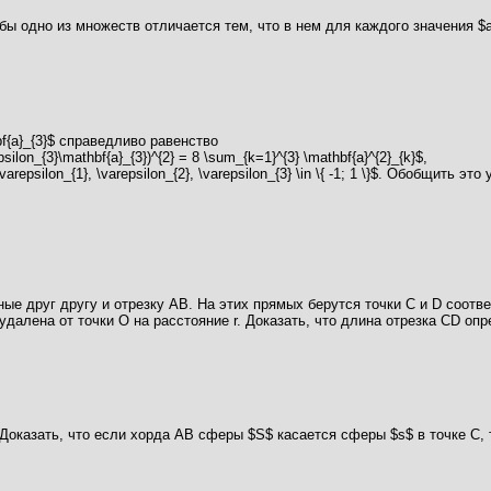
бы одно из множеств отличается тем, что в нем для каждого значения $
hbf{a}_{3}$ справедливо равенство
psilon_{3}\mathbf{a}_{3})^{2} = 8 \sum_{k=1}^{3} \mathbf{a}^{2}_{k}$,
silon_{1}, \varepsilon_{2}, \varepsilon_{3} \in \{ -1; 1 \}$. Обобщить эт
е друг другу и отрезку АВ. На этих прямых берутся точки С и D соотве
алена от точки О на расстояние r. Доказать, что длина отрезка CD опре
Доказать, что если хорда АВ сферы $S$ касается сферы $s$ в точке С, 