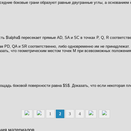
седние боковые грани образуют равные двугранные углы, а основанием с
\alpha$ пересекает прямые AD, SA и SC в точках Р, Q, R соответствен
ам PD, QA и SR соответственно, либо одновременно им не принадлежат. 
зать, что геометрическим местом точек М при всевозможных положениях п
ощадь боковой поверхности равна $S$. Доказать, что если некоторая п
1
3
4
2
ния материалов