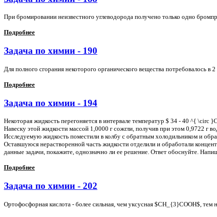
При бромировании неизвестного углеводорода получено только одно бромпр
Подробнее
Задача по химии - 190
Для полного сгорания некоторого органического вещества потребовалось в 2
Подробнее
Задача по химии - 194
Некоторая жидкость перегоняется в интервале температур $ 34 - 40 ^{ \circ 
Навеску этой жидкости массой 1,0000 г сожгли, получив при этом 0,9722 г во
Исследуемую жидкость поместили в колбу с обратным холодильником и обраб
Оставшуюся нерастворенной часть жидкости отделили и обработали концентр
данные задачи, покажите, однозначно ли ее решение. Ответ обоснуйте. Напи
Подробнее
Задача по химии - 202
Ортофосфорная кислота - более сильная, чем уксусная $CH_{3}COOH$, тем н