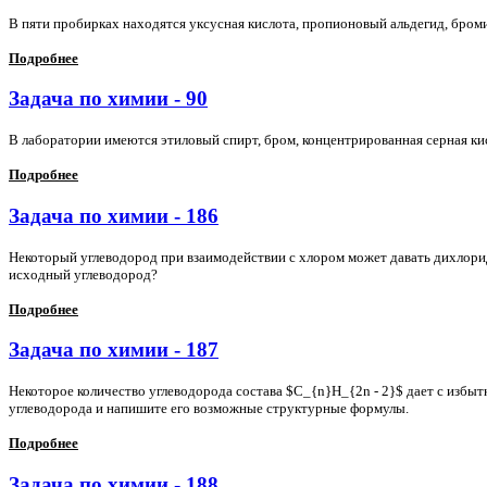
В пяти пробирках находятся уксусная кислота, пропионовый альдегид, броми
Подробнее
Задача по химии - 90
В лаборатории имеются этиловый спирт, бром, концентрированная серная к
Подробнее
Задача по химии - 186
Некоторый углеводород при взаимодействии с хлором может давать дихлори
исходный углеводород?
Подробнее
Задача по химии - 187
Некоторое количество углеводорода состава $C_{n}H_{2n - 2}$ дает с избыт
углеводорода и напишите его возможные структурные формулы.
Подробнее
Задача по химии - 188