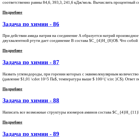
соответственно равны 84,6, 393,3, 241,6 кДж/моль. Вычислить процентный с
Подробнее
Задача по химии - 86
При действии амида натрия на соединение А образуется натрий производное
двухвалентной ртути дает соединение В состава $C_{4}H_{8}O$. Что собой 
Подробнее
Задача по химии - 87
Назвать углеводороды, при горении которых с эквимолекулярным количеств
(давление $1,01 \cdot 10^5 Па$, температура выше $ 100^{ \circ }C$). Отве
Подробнее
Задача по химии - 88
Написать все возможные структуры изомеров аминов состава $C_{4}H_{11}N
Подробнее
Задача по химии - 89