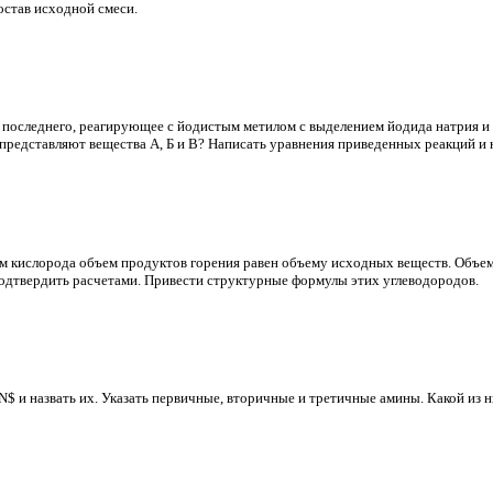
остав исходной смеси.
 последнего, реагирующее с йодистым метилом с выделением йодида натрия и 
представляют вещества А, Б и В? Написать уравнения приведенных реакций и 
ом кислорода объем продуктов горения равен объему исходных веществ. Объ
т подтвердить расчетами. Привести структурные формулы этих углеводородов.
$ и назвать их. Указать первичные, вторичные и третичные амины. Какой из 