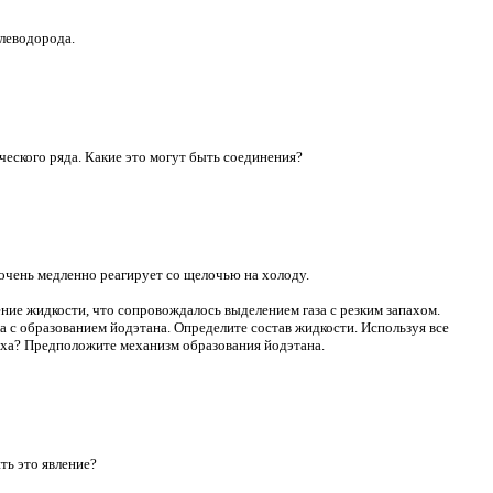
леводорода.
ческого ряда. Какие это могут быть соединения?
, очень медленно реагирует со щелочью на холоду.
ие жидкости, что сопровождалось выделением газа с резким запахом.
 с образованием йодэтана. Определите состав жидкости. Используя все
паха? Предположите механизм образования йодэтана.
ть это явление?