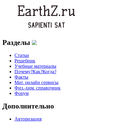
Разделы
Статьи
Решебник
Учебные материалы
Почему?Как?Когда?
Факты
Мат. онлайн сервисы
Физ.-хим. справочник
Форум
Дополнительно
Авторизация