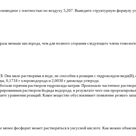
оизводное с плотностью по воздуху 5,207. Выведите структурную формулу уг
 раза меньше кислорода, чем для полного сгорания следующего члена гомологи
}C$. Она мало растворима в воде, не способна к реакции с гидроксидом меди(II)
ды, 0,1718 г хлороводорода и 2,0030 г диоксида углерода.
отали горячим раствором гидроксида натрия. Произошло частичное растворен
ированным раствором йодида водорода, в результате чего она прореагировала
шите уравнения реакций. Какое вещество обусловливает появление резкого за
е менее фосфорит может растворяться в уксусной кислоте. Как можно объясни