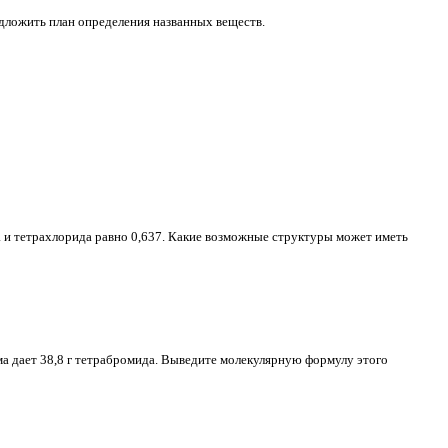
едложить план определения названных веществ.
 и тетрахлорида равно 0,637. Какие возможные структуры может иметь
ома дает 38,8 г тетрабромида. Выведите молекулярную формулу этого