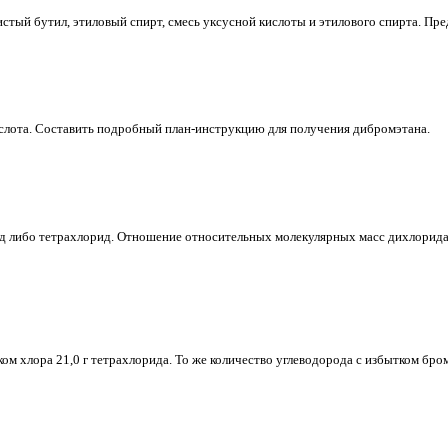
стый бутил, этиловый спирт, смесь уксусной кислоты и этилового спирта. Пр
ислота. Составить подробный план-инструкцию для получения дибромэтана.
д либо тетрахлорид. Отношение относительных молекулярных масс дихлорида
ком хлора 21,0 г тетрахлорида. То же количество углеводорода с избытком бр