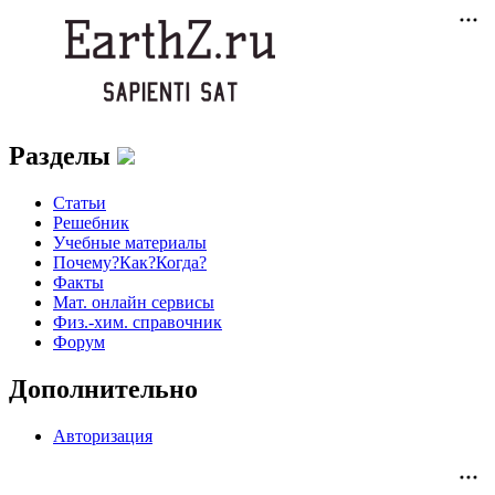
Разделы
Статьи
Решебник
Учебные материалы
Почему?Как?Когда?
Факты
Мат. онлайн сервисы
Физ.-хим. справочник
Форум
Дополнительно
Авторизация