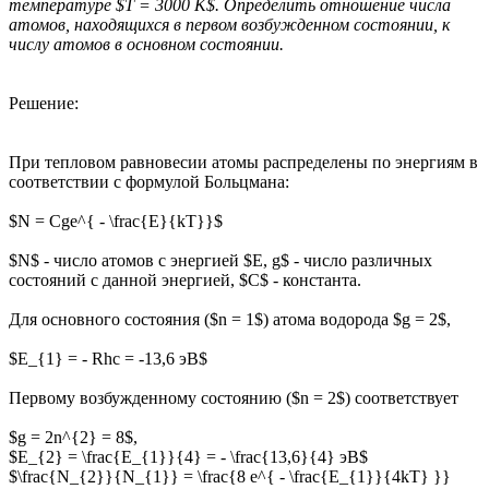
температуре $T = 3000 К$. Определить отношение числа
атомов, находящихся в первом возбужденном состоянии, к
числу атомов в основном состоянии.
Решение:
При тепловом равновесии атомы распределены по энергиям в
соответствии с формулой Больцмана:
$N = Cge^{ - \frac{E}{kT}}$
$N$ - число атомов с энергией $E, g$ - число различных
состояний с данной энергией, $C$ - константа.
Для основного состояния ($n = 1$) атома водорода $g = 2$,
$E_{1} = - Rhc = -13,6 эВ$
Первому возбужденному состоянию ($n = 2$) соответствует
$g = 2n^{2} = 8$,
$E_{2} = \frac{E_{1}}{4} = - \frac{13,6}{4} эВ$
$\frac{N_{2}}{N_{1}} = \frac{8 e^{ - \frac{E_{1}}{4kT} }}