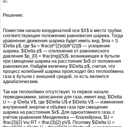
Решение:
Поместим начало координатной оси $X$ в место трубки,
соответствующее положению равновесия шарика. Тогда
уравнение движения шарика будет иметь вид: $ma = S
\Delta p$, где $a = \frac{d^{2}x}{dt^{2}}$ — ускорение
шарика, $\Delta p$ — отклонение от равновесного
давления $p_{0} + \frac{mg}{S}$, возникающее в бутыли
при смещении шарика на расстояние $x$ от положения
равновесия. Найдём величину $\Delta p$, считая, что
процесс колебаний шарика происходит без теплообмена
газа в бутыли с внешней средой, то есть является
адиабатическим.
Так как теплообмен отсутствует, то первое начало
термодинамики, записанное для газа, имеет вид: $\Delta
U = - p \Delta V$, где $\Delta U$ и $\Delta V$ — изменения
внутренней энергии и объёма газа при смещении
шарика на расстояние $x$. Для одноатомного газа, с
учётом уравнения Менделеева — Клапейрона, $U =
\frac{3}{2} \nu RT = \frac{3}{2} pV$. Поэтому $\Delta U =