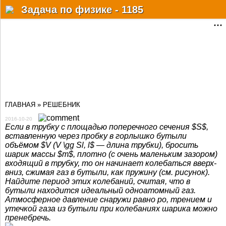
Разделы
Задача по физике - 1185
Статьи
Решебник
Учебные материалы
Почему?Как?Когда?
ГЛАВНАЯ
»
РЕШЕБНИК
Факты
2016-10-20
Мат. онлайн сервисы
Если в трубку с площадью поперечного сечения $S$,
вставленную через пробку в горлышко бутыли
объёмом $V (V \gg Sl, l$ — длина трубки), бросить
Физ.-хим. справочник
шарик массы $m$, плотно (с очень маленьким зазором)
входящий в трубку, то он начинает колебаться вверх-
Форум
вниз, сжимая газ в бутыли, как пружину (см. рисунок).
Найдите период этих колебаний, считая, что в
Дополнительно
бутыли находится идеальный одноатомный газ.
Атмосферное давление снаружи равно ро, трением и
утечкой газа из бутыли при колебаниях шарика можно
Авторизация
пренебречь.