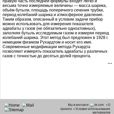
правую часть последней формулы входят легко и
весьма точно измеряемые величины — масса шарика,
объём бутыли, площадь поперечного сечения трубки,
период колебаний шарика и атмосферное давление.
Таким образом, описанный в условии задачи прибор
можно использовать для измерения показателя
адиабаты у газов (не обязательно одноатомных),
заполняя бутыль исследуемым газом и измеряя период
колебаний шарика. Этот метод был предложен в 1928 г.
немецким физиком Рухардтом и носит его имя.
Современные модификации метода Рухардта
позволяют измерять показатель адиабаты у различных
газов с точностью до десятых долей процента.
Мы в контакте:
▪
О
проекте
▪
Условия использования
материалов