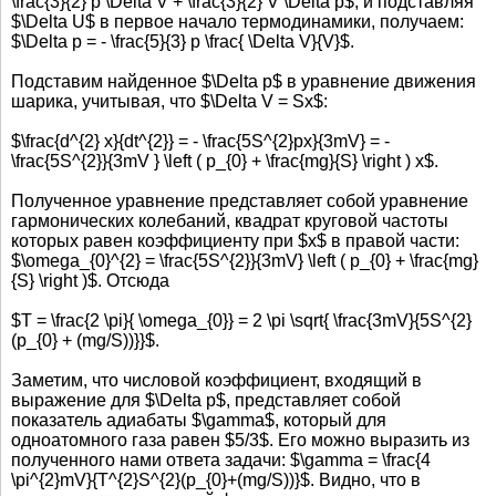
\frac{3}{2} p \Delta V + \frac{3}{2} V \Delta p$, и подставляя
$\Delta U$ в первое начало термодинамики, получаем:
$\Delta p = - \frac{5}{3} p \frac{ \Delta V}{V}$.
Подставим найденное $\Delta p$ в уравнение движения
шарика, учитывая, что $\Delta V = Sx$:
$\frac{d^{2} x}{dt^{2}} = - \frac{5S^{2}px}{3mV} = -
\frac{5S^{2}}{3mV } \left ( p_{0} + \frac{mg}{S} \right ) x$.
Полученное уравнение представляет собой уравнение
гармонических колебаний, квадрат круговой частоты
которых равен коэффициенту при $x$ в правой части:
$\omega_{0}^{2} = \frac{5S^{2}}{3mV} \left ( p_{0} + \frac{mg}
{S} \right )$. Отсюда
$T = \frac{2 \pi}{ \omega_{0}} = 2 \pi \sqrt{ \frac{3mV}{5S^{2}
(p_{0} + (mg/S))}}$.
Заметим, что числовой коэффициент, входящий в
выражение для $\Delta p$, представляет собой
показатель адиабаты $\gamma$, который для
одноатомного газа равен $5/3$. Его можно выразить из
полученного нами ответа задачи: $\gamma = \frac{4
\pi^{2}mV}{T^{2}S^{2}(p_{0}+(mg/S))}$. Видно, что в